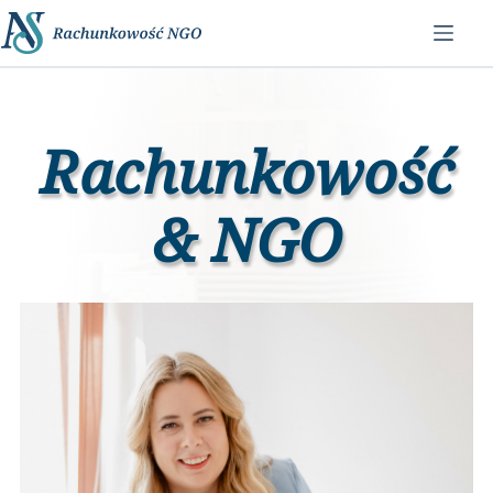
Przejdź
do
treści
Rachunkowość
&
NGO