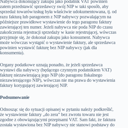
Nabywca dokonujący zakupu jako podatnik VAT powinien
zatem przedstawić sprzedawcy swój NIP w taki sposób, aby
sprzedaż towarów/usług była właściwie udokumentowana, tj. od
razu fakturą lub paragonem z NIP nabywcy pozwalającym na
późniejsze prawidłowe wystawienie do tego paragonu faktury
zawierającej ten numer. Jeżeli nabywca nie poda NIP do czasu
zakończenia rejestracji sprzedaży w kasie rejestrującej, wówczas
przyjmuje się, że dokonał zakupu jako konsument. Nabywca
może wówczas wystąpić o wystawienie faktury, ale sprzedawca
powinien wystawić fakturę bez NIP nabywcy (jak dla
konsumenta).
Organy podatkowe uznają ponadto, że jeżeli sprzedawca
wystawi dla nabywcy (będącego czynnym podatnikiem VAT)
fakturę niezawierającą jego NIP (do paragonu fiskalnego
niezawierającego NIP), wówczas nie ma prawa do wystawienia
faktury korygującej zawierającej NIP.
Podsumowanie
Odnosząc się do sytuacji opisanej w pytaniu należy podkreślić,
że wystawienie faktury „do zera” bez zwrotu towaru nie jest
zgodne z obowiązującymi przepisami VAT. Sam fakt, że faktura
została wystawiona bez NIP nabywcy nie stanowi podstawy do