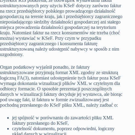
Dyrektor KIS podkreślił, że obowiązek wystawiania faktur
ustrukturyzowanych przy użyciu KSeF dotyczy zarówno faktur
na rzecz przedsiębiorcy polskiego prowadzącego działalność
gospodarczą na terenie kraju, jak i przedsiębiorcy zagranicznego
nieposiadającego siedziby działalności gospodarczej ani stałego
miejsca prowadzenia działalności gospodarczej na terytorium
kraju. Natomiast faktur na rzecz konsumentów nie trzeba (choć
można) wystawiać w KSeF. Przy czym w przypadku
przedsiębiorcy zagranicznego i konsumenta fakturę
ustrukturyzowaną należy udostępnić nabywcy w sposób z nim
uzgodniony.
Organ podatkowy wyjaśnił ponadto, że faktury
ustrukturyzowane przyjmują format XML zgodny ze strukturą
logiczną FA(3), natomiast udostępnienie tych faktur poza KSeF
wymaga dokonania wizualizacji plików XML w czytelnym dla
odbiorcy formacie. O sposobie prezentacji poszczególnych
danych w wizualizacji faktury decyduje jej wystawca, ale biorąc
pod uwagę fakt, iż faktura w formie zwizualizowanej jest
pochodną przesłanego do KSeF pliku XML, należy zadbać o:
jej spójność w porównaniu do zawartości pliku XML
faktury przesłanego do KSeF,
czytelność dokumentu, poprzez odpowiedni, logiczny
układ danych w wizualizacji,