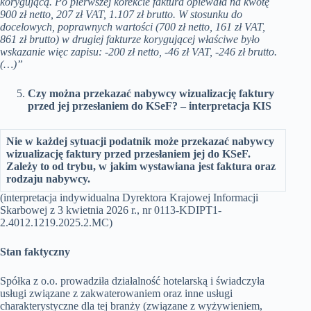
korygującą. Po pierwszej korekcie faktura opiewała na kwotę
900 zł netto, 207 zł VAT, 1.107 zł brutto. W stosunku do
docelowych, poprawnych wartości (700 zł netto, 161 zł VAT,
861 zł brutto) w drugiej fakturze korygującej właściwe było
wskazanie więc zapisu: -200 zł netto, -46 zł VAT, -246 zł brutto.
(…)”
Czy można przekazać nabywcy wizualizację faktury
przed jej przesłaniem do KSeF? – interpretacja KIS
Nie w każdej sytuacji podatnik może przekazać nabywcy
wizualizację faktury przed przesłaniem jej do KSeF.
Zależy to od trybu, w jakim wystawiana jest faktura oraz
rodzaju nabywcy.
(interpretacja indywidualna Dyrektora Krajowej Informacji
Skarbowej z 3 kwietnia 2026 r., nr 0113-KDIPT1-
2.4012.1219.2025.2.MC)
Stan faktyczny
Spółka z o.o. prowadziła działalność hotelarską i świadczyła
usługi związane z zakwaterowaniem oraz inne usługi
charakterystyczne dla tej branży (związane z wyżywieniem,