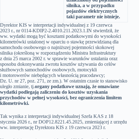
silnika, a w przypadku
pojazdów elektrycznych
taki parametr nie istnieje.
Dyrektor KIS w interpretacji indywidualnej z 19 czerwca
2023 r., nr 0114-KDIP2-2.4010.211.2023.1.IN stwierdził, że
ww. wydatki mogą być kosztami podatkowymi do wysokości
kilometrówki ustalonej w oparciu o stawkę przewidzianą dla
samochodu osobowego o najniższej pojemności skokowej
silnika (określoną w rozporządzeniu Ministra Infrastruktury
z dnia 25 marca 2002 r. w sprawie warunków ustalania oraz
sposobu dokonywania zwrotu kosztów używania do celów
służbowych samochodów osobowych, motocykli
i motorowerów niebędących własnością pracodawcy;
Dz. U. nr 27, poz. 271, ze zm.). W ostatnim czasie to stanowisko
uległo zmianie, tj.
organy podatkowe uznają, że omawiane
wydatki podlegają zaliczeniu do kosztów uzyskania
przychodów w pełnej wysokości, bez ograniczenia limitem
kilometrówki.
Tak wynika z interpretacji indywidualnej Szefa KAS z 18
stycznia 2026 r., nr DOP12.8221.45.2025, zmieniającej z urzędu
ww. interpretację Dyrektora KIS z 19 czerwca 2023 r.