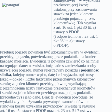
zamiejscowe) – w wysokości
przekraczającej kwotę
ustaloną przy zastosowaniu
stawek za jeden kilometr
przebiegu pojazdu, tj. tzw.
kilometrówkę. Tak wynika
z art. 16 ust. 1 pkt 30 lit. a)
ustawy o PDOP
(i odpowiednio art. 23 ust. 1
pkt 36 lit. a) ustawy
o PDOF).
Przebieg pojazdu powinien być udokumentowany w ewidencji
przebiegu pojazdu, potwierdzonej przez podatnika na koniec
każdego miesiąca. Ewidencja ta powinna zawierać co najmniej
następujące dane: nazwisko, imię i adres zamieszkania osoby
używającej pojazdu, numer rejestracyjny pojazdu i
pojemność
silnika
, kolejny numer wpisu, datę i cel wyjazdu, opis trasy
(skąd – dokąd), liczbę faktycznie przejechanych kilometrów,
stawkę za jeden kilometr przebiegu, kwotę wynikającą
z przemnożenia liczby faktycznie przejechanych kilometrów
i stawki za jeden kilometr przebiegu oraz podpis podatnika
(pracodawcy) i jego dane. Brak tej ewidencji powoduje, że
wydatki z tytułu używania prywatnych samochodów nie
stanowią kosztu uzyskania przychodów. Kwestię tę reguluje
art. 16 ust. 5 ustawy o PDOP oraz art. 23 ust. 5 i 7 ustawy