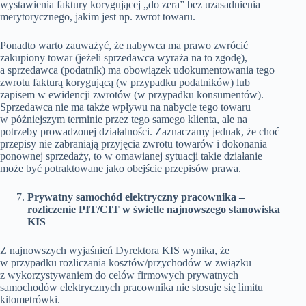
wystawienia faktury korygującej „do zera” bez uzasadnienia
merytorycznego, jakim jest np. zwrot towaru.
Ponadto warto zauważyć, że nabywca ma prawo zwrócić
zakupiony towar (jeżeli sprzedawca wyraża na to zgodę),
a sprzedawca (podatnik) ma obowiązek udokumentowania tego
zwrotu fakturą korygującą (w przypadku podatników) lub
zapisem w ewidencji zwrotów (w przypadku konsumentów).
Sprzedawca nie ma także wpływu na nabycie tego towaru
w późniejszym terminie przez tego samego klienta, ale na
potrzeby prowadzonej działalności. Zaznaczamy jednak, że choć
przepisy nie zabraniają przyjęcia zwrotu towarów i dokonania
ponownej sprzedaży, to w omawianej sytuacji takie działanie
może być potraktowane jako obejście przepisów prawa.
Prywatny samochód elektryczny pracownika –
rozliczenie PIT/CIT w świetle najnowszego stanowiska
KIS
Z najnowszych wyjaśnień Dyrektora KIS wynika, że
w przypadku rozliczania kosztów/przychodów w związku
z wykorzystywaniem do celów firmowych prywatnych
samochodów elektrycznych pracownika nie stosuje się limitu
kilometrówki.