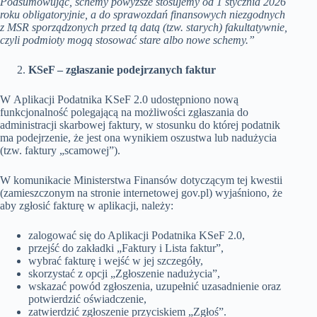
Podsumowując, schemy powyższe stosujemy od 1 stycznia 2026
roku obligatoryjnie, a do sprawozdań finansowych niezgodnych
z MSR sporządzonych przed tą datą (tzw. starych) fakultatywnie,
czyli podmioty mogą stosować stare albo nowe schemy.”
KSeF – zgłaszanie podejrzanych faktur
W Aplikacji Podatnika KSeF 2.0 udostępniono nową
funkcjonalność polegającą na możliwości zgłaszania do
administracji skarbowej faktury, w stosunku do której podatnik
ma podejrzenie, że jest ona wynikiem oszustwa lub nadużycia
(tzw. faktury „scamowej”).
W komunikacie Ministerstwa Finansów dotyczącym tej kwestii
(zamieszczonym na stronie internetowej gov.pl) wyjaśniono, że
aby zgłosić fakturę w aplikacji, należy:
zalogować się do Aplikacji Podatnika KSeF 2.0,
przejść do zakładki „Faktury i Lista faktur”,
wybrać fakturę i wejść w jej szczegóły,
skorzystać z opcji „Zgłoszenie nadużycia”,
wskazać powód zgłoszenia, uzupełnić uzasadnienie oraz
potwierdzić oświadczenie,
zatwierdzić zgłoszenie przyciskiem „Zgłoś”.