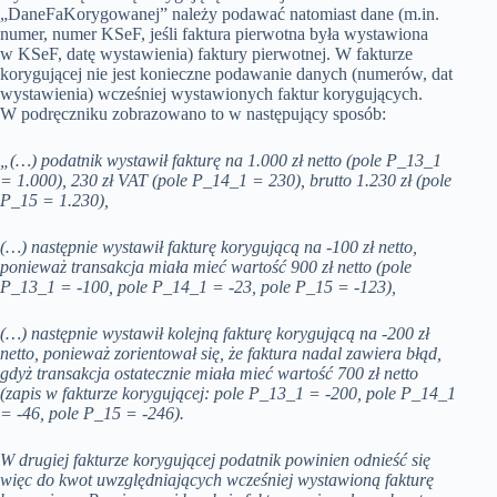
„DaneFaKorygowanej” należy podawać natomiast dane (m.in.
numer, numer KSeF, jeśli faktura pierwotna była wystawiona
w KSeF, datę wystawienia) faktury pierwotnej. W fakturze
korygującej nie jest konieczne podawanie danych (numerów, dat
wystawienia) wcześniej wystawionych faktur korygujących.
W podręczniku zobrazowano to w następujący sposób:
„(…) podatnik wystawił fakturę na 1.000 zł netto (pole P_13_1
= 1.000), 230 zł VAT (pole P_14_1 = 230), brutto 1.230 zł (pole
P_15 = 1.230),
(…) następnie wystawił fakturę korygującą na -100 zł netto,
ponieważ transakcja miała mieć wartość 900 zł netto (pole
P_13_1 = -100, pole P_14_1 = -23, pole P_15 = -123),
(…) następnie wystawił kolejną fakturę korygującą na -200 zł
netto, ponieważ zorientował się, że faktura nadal zawiera błąd,
gdyż transakcja ostatecznie miała mieć wartość 700 zł netto
(zapis w fakturze korygującej: pole P_13_1 = -200, pole P_14_1
= -46, pole P_15 = -246).
W drugiej fakturze korygującej podatnik powinien odnieść się
więc do kwot uwzględniających wcześniej wystawioną fakturę