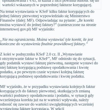
opodatkowania i VAT, to każda z nich powinna odnosić się do
wartości wskazanych w poprzedniej fakturze korygującej.
Na temat wystawiania w KSeF kilku faktur korygujących do
jednej faktury pierwotnej wypowiedziało się Ministerstwo
Finansów (dalej: MF). Odpowiadając na pytanie: „Ile korekt
można wystawić do jednej faktury?” (zamieszczone na stronie
internetowej gov.pl) MF wyjaśniło:
„Nie ma ograniczenia. Można wystawiać tyle korekt, ile jest
konieczne do wystawienia finalnie prawidłowej faktury.”
Z kolei w podręczniku KSeF 2.0 cz. II „Wystawianie
i otrzymywanie faktur w KSeF”, MF odniosło się do sytuacji,
gdy podatnik wystawi fakturę pierwotną, następnie wystawi do
niej fakturę korygującą podstawę opodatkowania i kwotę
podatku, a po pewnym czasie wystawi kolejną fakturę
korygującą podstawę opodatkowania i kwotę podatku.
MF wyjaśniło, że w przypadku wystawiania kolejnych faktur
korygujących do faktury pierwotnej, skutkujących zmianą
wartości podstawy opodatkowania i podatku, w sytuacji gdy
wcześniejsza korekta już na te wartości wpływała, należy
odnosić się zawsze do wartości uwzględniających wcześniej
wystawioną fakturę korygującą. W sekcji