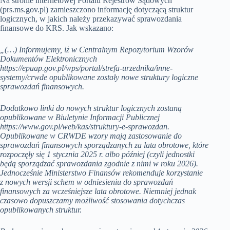
Na stronie internetowej Portalu Rejestrów Sądowych
(prs.ms.gov.pl) zamieszczono informację dotyczącą struktur
logicznych, w jakich należy przekazywać sprawozdania
finansowe do KRS. Jak wskazano:
„(…) Informujemy, iż w Centralnym Repozytorium Wzorów
Dokumentów Elektronicznych
https://epuap.gov.pl/wps/portal/strefa-urzednika/inne-
systemy/crwde opublikowane zostały nowe struktury logiczne
sprawozdań finansowych.
Dodatkowo linki do nowych struktur logicznych zostaną
opublikowane w Biuletynie Informacji Publicznej
https://www.gov.pl/web/kas/struktury-e-sprawozdan.
Opublikowane w CRWDE wzory mają zastosowanie do
sprawozdań finansowych sporządzanych za lata obrotowe, które
rozpoczęły się 1 stycznia 2025 r. albo później (czyli jednostki
będą sporządzać sprawozdania zgodnie z nimi w roku 2026).
Jednocześnie Ministerstwo Finansów rekomenduje korzystanie
z nowych wersji schem w odniesieniu do sprawozdań
finansowych za wcześniejsze lata obrotowe. Niemniej jednak
czasowo dopuszczamy możliwość stosowania dotychczas
opublikowanych struktur.