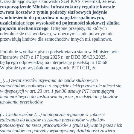
Uzasadniając swoje stanowisko Szef KAS stwierdził,
że ww.
rozporządzenie Ministra Infrastruktury reguluje kwestie
zwrotu kosztów z tytułu podróży służbowych jedynie
w odniesieniu do pojazdów o napędzie spalinowym,
uzależniając jego wysokość od pojemności skokowej silnika
pojazdu mechanicznego
. Odrębne przepisy, do których
odwołuje się ustawodawca, w obecnym stanie prawnym nie
przewidują limitów dla samochodów innych niż spalinowe.
Podobnie wynika z pisma podsekretarza stanu w Ministerstwie
Finansów (MF) z 17 lipca 2025 r., nr DD3.054.33.2025,
będącego odpowiedzią na interpelację poselską nr 10568.
W piśmie tym wyjaśniono na gruncie PIT i CIT, że:
„(…) zwrot kosztów używania do celów służbowych
samochodów osobowych o napędzie elektrycznym nie mieści się
w dyspozycji w art. 23 ust. 1 pkt 36 ustawy PIT normującym
limit możliwych do zastosowania przez przedsiębiorcę kosztów
uzyskania przychodów.
(…) Jednocześnie (…) analogiczne regulacje w zakresie
zaliczania do kosztów uzyskania przychodów wydatków
ponoszonych na rzecz pracowników z tytułu używania przez nich
samochodów na potrzeby wykonywanej działalności zawiera