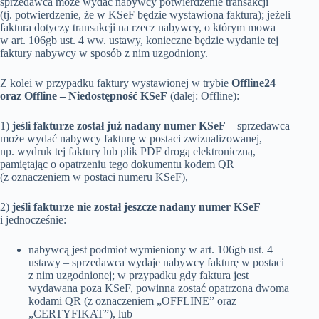
sprzedawca może wydać nabywcy potwierdzenie transakcji
(tj. potwierdzenie, że w KSeF będzie wystawiona faktura); jeżeli
faktura dotyczy transakcji na rzecz nabywcy, o którym mowa
w art. 106gb ust. 4 ww. ustawy, konieczne będzie wydanie tej
faktury nabywcy w sposób z nim uzgodniony.
Z kolei w przypadku faktury wystawionej w trybie
Offline24
oraz Offline – Niedostępność KSeF
(dalej: Offline):
1)
jeśli fakturze został już nadany numer KSeF
– sprzedawca
może wydać nabywcy fakturę w postaci zwizualizowanej,
np. wydruk tej faktury lub plik PDF drogą elektroniczną,
pamiętając o opatrzeniu tego dokumentu kodem QR
(z oznaczeniem w postaci numeru KSeF),
2)
jeśli fakturze nie został jeszcze nadany numer KSeF
i jednocześnie:
nabywcą jest podmiot wymieniony w art. 106gb ust. 4
ustawy – sprzedawca wydaje nabywcy fakturę w postaci
z nim uzgodnionej; w przypadku gdy faktura jest
wydawana poza KSeF, powinna zostać opatrzona dwoma
kodami QR (z oznaczeniem „OFFLINE” oraz
„CERTYFIKAT”), lub