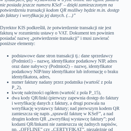
nie posiada jeszcze numeru KSeF – dzięki zamieszczonym na
potwierdzeniu transakcji kodom QR możliwy będzie m.in. dostęp
do faktury i weryfikacja jej danych. (…)”
Dyrektor KIS podkreślił, że potwierdzenie transakcji nie jest
fakturą w rozumieniu ustawy o VAT. Dokument ten powinien
posiadać nazwę „potwierdzenie transakcji” i musi zawierać
poniższe elementy:
podstawowe dane stron transakcji tj.: dane sprzedawcy
(Podmiot1) – nazwę, identyfikator podatkowy NIP, adres
oraz dane nabywcy (Podmiot2) – nazwę, identyfikator
podatkowy NIP/inny identyfikator lub informację o braku
identyfikatora, adres,
numer faktury nadany przez podatnika (wartość z pola
P_2),
kwotę należności ogółem (wartość z pola P_15),
dwa kody QR/linki (pierwszy zapewnia dostęp do faktury
i weryfikację danych z faktury, a drugi pozwala na
weryfikację wystawcy faktury; nad pierwszym kodem QR
zamieszcza się napis „sprawdź fakturę w KSeF”, a nad
drugim kodem QR „zweryfikuj wystawcę faktury”; pod
kodami QR/linkami nie zamieszcza się żadnych napisów,
np. „OFFLINE” czy „CERTYFIKAT”, niezależnie od