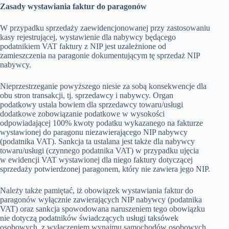
Zasady wystawiania faktur do paragonów
W przypadku sprzedaży zaewidencjonowanej przy zastosowaniu
kasy rejestrującej, wystawienie dla nabywcy będącego
podatnikiem VAT faktury z NIP jest uzależnione od
zamieszczenia na paragonie dokumentującym tę sprzedaż NIP
nabywcy.
Nieprzestrzeganie powyższego niesie za sobą konsekwencje dla
obu stron transakcji, tj. sprzedawcy i nabywcy. Organ
podatkowy ustala bowiem dla sprzedawcy towaru/usługi
dodatkowe zobowiązanie podatkowe w wysokości
odpowiadającej 100% kwoty podatku wykazanego na fakturze
wystawionej do paragonu niezawierającego NIP nabywcy
(podatnika VAT). Sankcja ta ustalana jest także dla nabywcy
towaru/usługi (czynnego podatnika VAT) w przypadku ujęcia
w ewidencji VAT wystawionej dla niego faktury dotyczącej
sprzedaży potwierdzonej paragonem, który nie zawiera jego NIP.
Należy także pamiętać, iż obowiązek wystawiania faktur do
paragonów wyłącznie zawierających NIP nabywcy (podatnika
VAT) oraz sankcja spowodowana naruszeniem tego obowiązku
nie dotyczą podatników świadczących usługi taksówek
osobowych, z wyłączeniem wynajmu samochodów osobowych