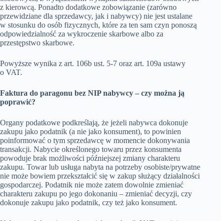
z kierowcą. Ponadto dodatkowe zobowiązanie (zarówno
przewidziane dla sprzedawcy, jak i nabywcy) nie jest ustalane
w stosunku do osób fizycznych, które za ten sam czyn ponoszą
odpowiedzialność za wykroczenie skarbowe albo za
przestępstwo skarbowe.
Powyższe wynika z art. 106b ust. 5-7 oraz art. 109a ustawy
o VAT.
Faktura do paragonu bez NIP nabywcy – czy można ją
poprawić?
Organy podatkowe podkreślają, że jeżeli nabywca dokonuje
zakupu jako podatnik (a nie jako konsument), to powinien
poinformować o tym sprzedawcę w momencie dokonywania
transakcji. Nabycie określonego towaru przez konsumenta
powoduje brak możliwości późniejszej zmiany charakteru
zakupu. Towar lub usługa nabyta na potrzeby osobiste/prywatne
nie może bowiem przekształcić się w zakup służący działalności
gospodarczej. Podatnik nie może zatem dowolnie zmieniać
charakteru zakupu po jego dokonaniu – zmieniać decyzji, czy
dokonuje zakupu jako podatnik, czy też jako konsument.