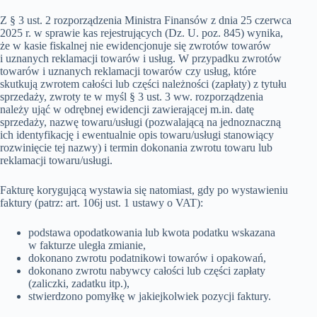
Z § 3 ust. 2 rozporządzenia Ministra Finansów z dnia 25 czerwca
2025 r. w sprawie kas rejestrujących (Dz. U. poz. 845) wynika,
że w kasie fiskalnej nie ewidencjonuje się zwrotów towarów
i uznanych reklamacji towarów i usług. W przypadku zwrotów
towarów i uznanych reklamacji towarów czy usług, które
skutkują zwrotem całości lub części należności (zapłaty) z tytułu
sprzedaży, zwroty te w myśl § 3 ust. 3 ww. rozporządzenia
należy ująć w odrębnej ewidencji zawierającej m.in. datę
sprzedaży, nazwę towaru/usługi (pozwalającą na jednoznaczną
ich identyfikację i ewentualnie opis towaru/usługi stanowiący
rozwinięcie tej nazwy) i termin dokonania zwrotu towaru lub
reklamacji towaru/usługi.
Fakturę korygującą wystawia się natomiast, gdy po wystawieniu
faktury (patrz: art. 106j ust. 1 ustawy o VAT):
podstawa opodatkowania lub kwota podatku wskazana
w fakturze uległa zmianie,
dokonano zwrotu podatnikowi towarów i opakowań,
dokonano zwrotu nabywcy całości lub części zapłaty
(zaliczki, zadatku itp.),
stwierdzono pomyłkę w jakiejkolwiek pozycji faktury.