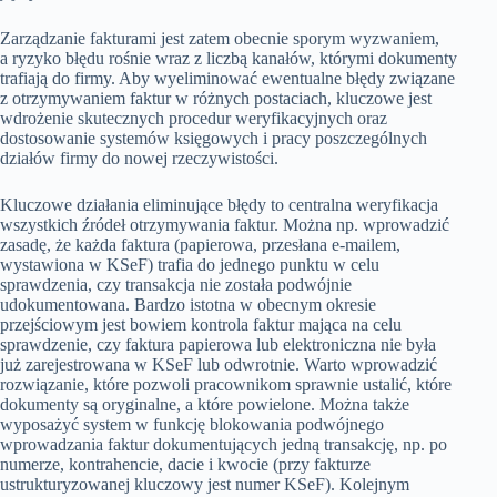
Zarządzanie fakturami jest zatem obecnie sporym wyzwaniem,
a ryzyko błędu rośnie wraz z liczbą kanałów, którymi dokumenty
trafiają do firmy. Aby wyeliminować ewentualne błędy związane
z otrzymywaniem faktur w różnych postaciach, kluczowe jest
wdrożenie skutecznych procedur weryfikacyjnych oraz
dostosowanie systemów księgowych i pracy poszczególnych
działów firmy do nowej rzeczywistości.
Kluczowe działania eliminujące błędy to centralna weryfikacja
wszystkich źródeł otrzymywania faktur. Można np. wprowadzić
zasadę, że każda faktura (papierowa, przesłana e-mailem,
wystawiona w KSeF) trafia do jednego punktu w celu
sprawdzenia, czy transakcja nie została podwójnie
udokumentowana. Bardzo istotna w obecnym okresie
przejściowym jest bowiem kontrola faktur mająca na celu
sprawdzenie, czy faktura papierowa lub elektroniczna nie była
już zarejestrowana w KSeF lub odwrotnie. Warto wprowadzić
rozwiązanie, które pozwoli pracownikom sprawnie ustalić, które
dokumenty są oryginalne, a które powielone. Można także
wyposażyć system w funkcję blokowania podwójnego
wprowadzania faktur dokumentujących jedną transakcję, np. po
numerze, kontrahencie, dacie i kwocie (przy fakturze
ustrukturyzowanej kluczowy jest numer KSeF). Kolejnym