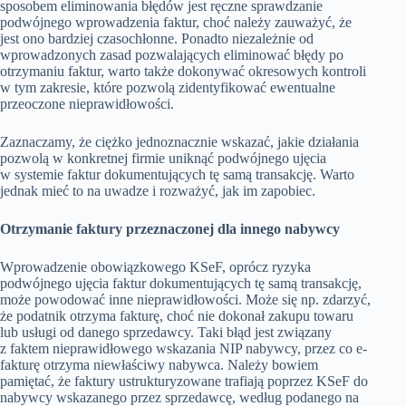
sposobem eliminowania błędów jest ręczne sprawdzanie
podwójnego wprowadzenia faktur, choć należy zauważyć, że
jest ono bardziej czasochłonne. Ponadto niezależnie od
wprowadzonych zasad pozwalających eliminować błędy po
otrzymaniu faktur, warto także dokonywać okresowych kontroli
w tym zakresie, które pozwolą zidentyfikować ewentualne
przeoczone nieprawidłowości.
Zaznaczamy, że ciężko jednoznacznie wskazać, jakie działania
pozwolą w konkretnej firmie uniknąć podwójnego ujęcia
w systemie faktur dokumentujących tę samą transakcję. Warto
jednak mieć to na uwadze i rozważyć, jak im zapobiec.
Otrzymanie faktury przeznaczonej dla innego nabywcy
Wprowadzenie obowiązkowego KSeF, oprócz ryzyka
podwójnego ujęcia faktur dokumentujących tę samą transakcję,
może powodować inne nieprawidłowości. Może się np. zdarzyć,
że podatnik otrzyma fakturę, choć nie dokonał zakupu towaru
lub usługi od danego sprzedawcy. Taki błąd jest związany
z faktem nieprawidłowego wskazania NIP nabywcy, przez co e-
fakturę otrzyma niewłaściwy nabywca. Należy bowiem
pamiętać, że faktury ustrukturyzowane trafiają poprzez KSeF do
nabywcy wskazanego przez sprzedawcę, według podanego na