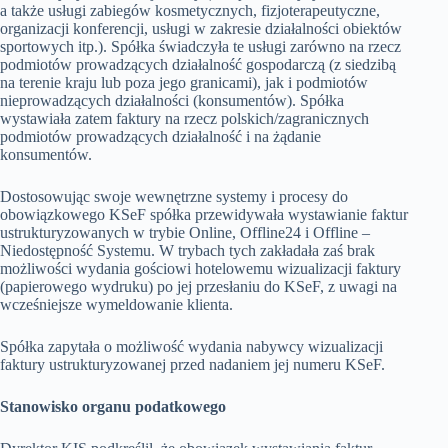
a także usługi zabiegów kosmetycznych, fizjoterapeutyczne,
organizacji konferencji, usługi w zakresie działalności obiektów
sportowych itp.). Spółka świadczyła te usługi zarówno na rzecz
podmiotów prowadzących działalność gospodarczą (z siedzibą
na terenie kraju lub poza jego granicami), jak i podmiotów
nieprowadzących działalności (konsumentów). Spółka
wystawiała zatem faktury na rzecz polskich/zagranicznych
podmiotów prowadzących działalność i na żądanie
konsumentów.
Dostosowując swoje wewnętrzne systemy i procesy do
obowiązkowego KSeF spółka przewidywała wystawianie faktur
ustrukturyzowanych w trybie Online, Offline24 i Offline –
Niedostępność Systemu. W trybach tych zakładała zaś brak
możliwości wydania gościowi hotelowemu wizualizacji faktury
(papierowego wydruku) po jej przesłaniu do KSeF, z uwagi na
wcześniejsze wymeldowanie klienta.
Spółka zapytała o możliwość wydania nabywcy wizualizacji
faktury ustrukturyzowanej przed nadaniem jej numeru KSeF.
Stanowisko organu podatkowego