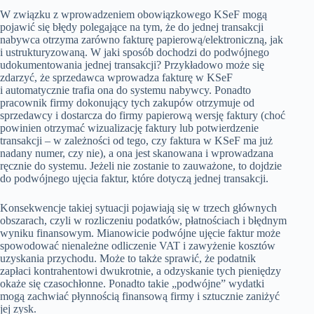
W związku z wprowadzeniem obowiązkowego KSeF mogą
pojawić się błędy polegające na tym, że do jednej transakcji
nabywca otrzyma zarówno fakturę papierową/elektroniczną, jak
i ustrukturyzowaną. W jaki sposób dochodzi do podwójnego
udokumentowania jednej transakcji? Przykładowo może się
zdarzyć, że sprzedawca wprowadza fakturę w KSeF
i automatycznie trafia ona do systemu nabywcy. Ponadto
pracownik firmy dokonujący tych zakupów otrzymuje od
sprzedawcy i dostarcza do firmy papierową wersję faktury (choć
powinien otrzymać wizualizację faktury lub potwierdzenie
transakcji – w zależności od tego, czy faktura w KSeF ma już
nadany numer, czy nie), a ona jest skanowana i wprowadzana
ręcznie do systemu. Jeżeli nie zostanie to zauważone, to dojdzie
do podwójnego ujęcia faktur, które dotyczą jednej transakcji.
Konsekwencje takiej sytuacji pojawiają się w trzech głównych
obszarach, czyli w rozliczeniu podatków, płatnościach i błędnym
wyniku finansowym. Mianowicie podwójne ujęcie faktur może
spowodować nienależne odliczenie VAT i zawyżenie kosztów
uzyskania przychodu. Może to także sprawić, że podatnik
zapłaci kontrahentowi dwukrotnie, a odzyskanie tych pieniędzy
okaże się czasochłonne. Ponadto takie „podwójne” wydatki
mogą zachwiać płynnością finansową firmy i sztucznie zaniżyć
jej zysk.