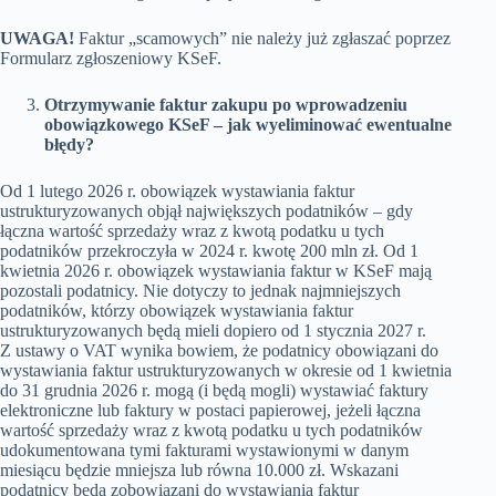
UWAGA!
Faktur „scamowych” nie należy już zgłaszać poprzez
Formularz zgłoszeniowy KSeF.
Otrzymywanie faktur zakupu po wprowadzeniu
obowiązkowego KSeF – jak wyeliminować ewentualne
błędy?
Od 1 lutego 2026 r. obowiązek wystawiania faktur
ustrukturyzowanych objął największych podatników – gdy
łączna wartość sprzedaży wraz z kwotą podatku u tych
podatników przekroczyła w 2024 r. kwotę 200 mln zł. Od 1
kwietnia 2026 r. obowiązek wystawiania faktur w KSeF mają
pozostali podatnicy. Nie dotyczy to jednak najmniejszych
podatników, którzy obowiązek wystawiania faktur
ustrukturyzowanych będą mieli dopiero od 1 stycznia 2027 r.
Z ustawy o VAT wynika bowiem, że podatnicy obowiązani do
wystawiania faktur ustrukturyzowanych w okresie od 1 kwietnia
do 31 grudnia 2026 r. mogą (i będą mogli) wystawiać faktury
elektroniczne lub faktury w postaci papierowej, jeżeli łączna
wartość sprzedaży wraz z kwotą podatku u tych podatników
udokumentowana tymi fakturami wystawionymi w danym
miesiącu będzie mniejsza lub równa 10.000 zł. Wskazani
podatnicy będą zobowiązani do wystawiania faktur