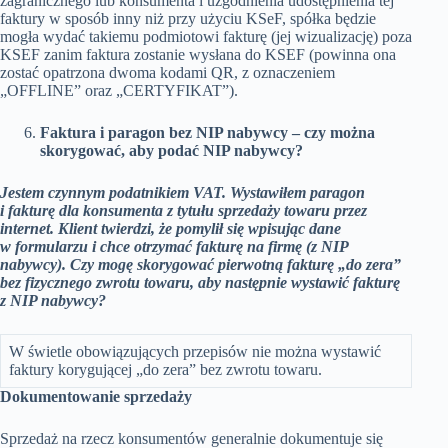
zagranicznego lub konsumenta i uzgodnienia udostępnienia tej
faktury w sposób inny niż przy użyciu KSeF, spółka będzie
mogła wydać takiemu podmiotowi fakturę (jej wizualizację) poza
KSEF zanim faktura zostanie wysłana do KSEF (powinna ona
zostać opatrzona dwoma kodami QR, z oznaczeniem
„OFFLINE” oraz „CERTYFIKAT”).
Faktura i paragon bez NIP nabywcy – czy można
skorygować, aby podać NIP nabywcy?
Jestem czynnym podatnikiem VAT. Wystawiłem paragon
i fakturę dla konsumenta z tytułu sprzedaży towaru przez
internet. Klient twierdzi, że pomylił się wpisując dane
w formularzu i chce otrzymać fakturę na firmę (z NIP
nabywcy). Czy mogę skorygować pierwotną fakturę „do zera”
bez fizycznego zwrotu towaru, aby następnie wystawić fakturę
z NIP nabywcy?
W świetle obowiązujących przepisów nie można wystawić
faktury korygującej „do zera” bez zwrotu towaru.
Dokumentowanie sprzedaży
Sprzedaż na rzecz konsumentów generalnie dokumentuje się