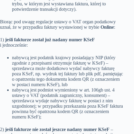
trybu, w którym jest wystawiana faktura, której to
potwierdzenie transakcji dotyczy).
Biorąc pod uwagę regulacje ustawy o VAT organ podatkowy
uznał, że w przypadku faktury wystawionej w trybie
Online
:
1)
jeśli fakturze został już nadany numer KSeF
i jednocześnie:
nabywcą jest podatnik krajowy posiadający NIP (który
zgodnie z przepisami otrzymuje fakturę w KSeF) –
sprzedawca może dodatkowo wydać nabywcy fakturę
poza KSeF, np. wydruk tej faktury lub plik pdf, pamiętając
o opatrzeniu tego dokumentu kodem QR (z oznaczeniem
w postaci numeru KSeF), lub
nabywcą jest podmiot wymieniony w art. 106gb ust. 4
ustawy o VAT (podatnik zagraniczny, konsument) –
sprzedawca wydaje nabywcy fakturę w postaci z nim
uzgodnionej; w przypadku przekazania poza KSeF faktura
powinna być opatrzona kodem QR (z oznaczeniem
numeru KSeF);
2)
jeśli fakturze nie został jeszcze nadany numer KSeF
–