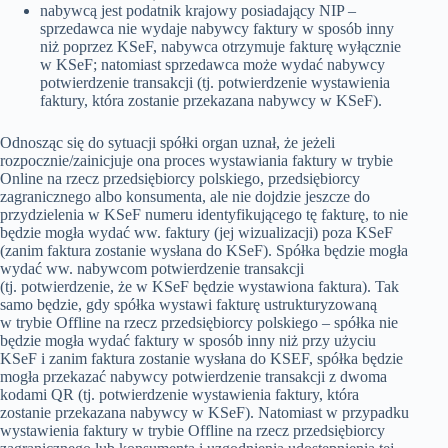
nabywcą jest podatnik krajowy posiadający NIP –
sprzedawca nie wydaje nabywcy faktury w sposób inny
niż poprzez KSeF, nabywca otrzymuje fakturę wyłącznie
w KSeF; natomiast sprzedawca może wydać nabywcy
potwierdzenie transakcji (tj. potwierdzenie wystawienia
faktury, która zostanie przekazana nabywcy w KSeF).
Odnosząc się do sytuacji spółki organ uznał, że jeżeli
rozpocznie/zainicjuje ona proces wystawiania faktury w trybie
Online na rzecz przedsiębiorcy polskiego, przedsiębiorcy
zagranicznego albo konsumenta, ale nie dojdzie jeszcze do
przydzielenia w KSeF numeru identyfikującego tę fakturę, to nie
będzie mogła wydać ww. faktury (jej wizualizacji) poza KSeF
(zanim faktura zostanie wysłana do KSeF). Spółka będzie mogła
wydać ww. nabywcom potwierdzenie transakcji
(tj. potwierdzenie, że w KSeF będzie wystawiona faktura). Tak
samo będzie, gdy spółka wystawi fakturę ustrukturyzowaną
w trybie Offline na rzecz przedsiębiorcy polskiego – spółka nie
będzie mogła wydać faktury w sposób inny niż przy użyciu
KSeF i zanim faktura zostanie wysłana do KSEF, spółka będzie
mogła przekazać nabywcy potwierdzenie transakcji z dwoma
kodami QR (tj. potwierdzenie wystawienia faktury, która
zostanie przekazana nabywcy w KSeF). Natomiast w przypadku
wystawienia faktury w trybie Offline na rzecz przedsiębiorcy