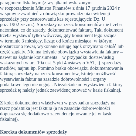
paragonem fiskalnym (z wyjątkami wskazanymi
w rozporządzeniu Ministra Finansów z dnia 17 grudnia 2024 r.
w sprawie zwolnień z obowiązku prowadzenia ewidencji
sprzedaży przy zastosowaniu kas rejestrujących; Dz. U.
poz. 1902 ze zm.). Sprzedaży na rzecz konsumentów nie trzeba
natomiast, co do zasady, dokumentować fakturą. Taki dokument
trzeba wystawić tylko wówczas, gdy konsument tego zażąda
w terminie 3 miesięcy, licząc od końca miesiąca, w którym
dostarczono towar, wykonano usługę bądź otrzymano całość lub
część zapłaty. Nie ma jedynie obowiązku wystawienia faktury –
nawet na żądanie konsumenta – w przypadku dostaw/usług
wskazanych w art. 19a ust. 5 pkt 4 ustawy o VAT, tj. sprzedaży
mediów, najmu itp. Pomimo braku obowiązku dokumentowania
fakturą sprzedaży na rzecz konsumentów, istnieje możliwość
wystawiania faktur na zasadzie dobrowolności i organy
podatkowe tego nie negują. Niezależnie od wystawienia faktury
sprzedaż tę należy jednak zaewidencjonować w kasie fiskalnej.
Z kolei dokumentem właściwym w przypadku sprzedaży na
rzecz podatnika jest faktura (a na zasadzie dobrowolności
dopuszcza się dodatkowo zaewidencjonowanie jej w kasie
fiskalnej).
Korekta dokumentów sprzedaży