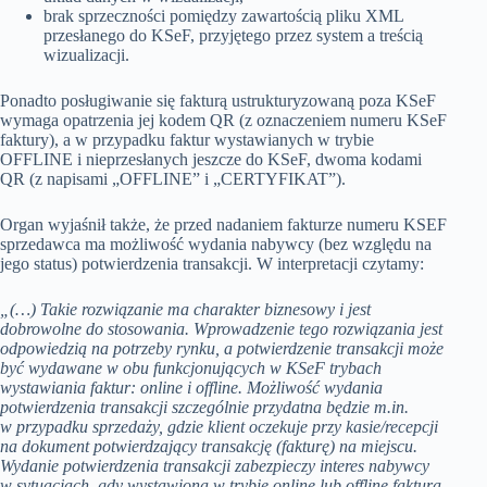
brak sprzeczności pomiędzy zawartością pliku XML
przesłanego do KSeF, przyjętego przez system a treścią
wizualizacji.
Ponadto posługiwanie się fakturą ustrukturyzowaną poza KSeF
wymaga opatrzenia jej kodem QR (z oznaczeniem numeru KSeF
faktury), a w przypadku faktur wystawianych w trybie
OFFLINE i nieprzesłanych jeszcze do KSeF, dwoma kodami
QR (z napisami „OFFLINE” i „CERTYFIKAT”).
Organ wyjaśnił także, że przed nadaniem fakturze numeru KSEF
sprzedawca ma możliwość wydania nabywcy (bez względu na
jego status) potwierdzenia transakcji. W interpretacji czytamy:
„(…) Takie rozwiązanie ma charakter biznesowy i jest
dobrowolne do stosowania. Wprowadzenie tego rozwiązania jest
odpowiedzią na potrzeby rynku, a potwierdzenie transakcji może
być wydawane w obu funkcjonujących w KSeF trybach
wystawiania faktur: online i offline. Możliwość wydania
potwierdzenia transakcji szczególnie przydatna będzie m.in.
w przypadku sprzedaży, gdzie klient oczekuje przy kasie/recepcji
na dokument potwierdzający transakcję (fakturę) na miejscu.
Wydanie potwierdzenia transakcji zabezpieczy interes nabywcy
w sytuacjach, gdy wystawiona w trybie online lub offline faktura