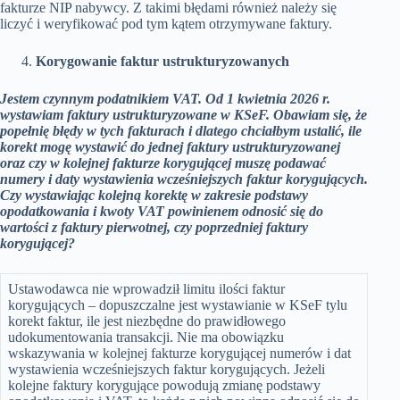
fakturze NIP nabywcy. Z takimi błędami również należy się
liczyć i weryfikować pod tym kątem otrzymywane faktury.
Korygowanie faktur ustrukturyzowanych
Jestem czynnym podatnikiem VAT. Od 1 kwietnia 2026 r.
wystawiam faktury ustrukturyzowane w KSeF. Obawiam się, że
popełnię błędy w tych fakturach i dlatego chciałbym ustalić, ile
korekt mogę wystawić do jednej faktury ustrukturyzowanej
oraz czy w kolejnej fakturze korygującej muszę podawać
numery i daty wystawienia wcześniejszych faktur korygujących.
Czy wystawiając kolejną korektę w zakresie podstawy
opodatkowania i kwoty VAT powinienem odnosić się do
wartości z faktury pierwotnej, czy poprzedniej faktury
korygującej?
Ustawodawca nie wprowadził limitu ilości faktur
korygujących – dopuszczalne jest wystawianie w KSeF tylu
korekt faktur, ile jest niezbędne do prawidłowego
udokumentowania transakcji. Nie ma obowiązku
wskazywania w kolejnej fakturze korygującej numerów i dat
wystawienia wcześniejszych faktur korygujących. Jeżeli
kolejne faktury korygujące powodują zmianę podstawy