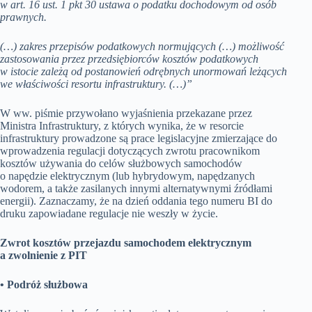
w art. 16 ust. 1 pkt 30 ustawa o podatku dochodowym od osób
prawnych.
(…) zakres przepisów podatkowych normujących (…) możliwość
zastosowania przez przedsiębiorców kosztów podatkowych
w istocie zależą od postanowień odrębnych unormowań leżących
we właściwości resortu infrastruktury. (…)”
W ww. piśmie przywołano wyjaśnienia przekazane przez
Ministra Infrastruktury, z których wynika, że w resorcie
infrastruktury prowadzone są prace legislacyjne zmierzające do
wprowadzenia regulacji dotyczących zwrotu pracownikom
kosztów używania do celów służbowych samochodów
o napędzie elektrycznym (lub hybrydowym, napędzanych
wodorem, a także zasilanych innymi alternatywnymi źródłami
energii). Zaznaczamy, że na dzień oddania tego numeru BI do
druku zapowiadane regulacje nie weszły w życie.
Zwrot kosztów przejazdu samochodem elektrycznym
a zwolnienie z PIT
• Podróż służbowa