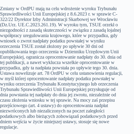
Zmiany w OrdPU mają na celu wdrożenie wyroku Trybunału
Sprawiedliwości Unii Europejskiej z 8.6.2023 r. w sprawie C-
322/22 Dyrektor Izby Administracji Skarbowej we Wrocławiu
(Dz.Urz. UE.C.2023.261.19). W wyroku tym, TSUE orzekł o
niezgodności z zasadą skuteczności w związku z zasadą lojalnej
współpracy uregulowania krajowego, które w przypadku, gdy
wniosek o zwrot nadpłaty podatku powstałej w wyniku
orzeczenia TSUE został złożony po upływie 30 dni od
opublikowania tego orzeczenia w Dzienniku Urzędowym Unii
Europejskiej, ogranicza oprocentowanie nadpłaty do 30. dnia od
tej publikacji, a nawet wyklucza wszelkie oprocentowanie w
przypadku, gdy ta nadpłata powstała po upływie tego 30. dnia.
Ustawa nowelizuje art. 78 OrdPU w celu ustanowienia regulacji,
w myśl której oprocentowanie nadpłaty podatku powstałej w
wyniku orzeczenia Trybunału Konstytucyjnego lub orzeczenia
Trybunału Sprawiedliwości Unii Europejskiej przysługuje od
dnia powstania tej nadpłaty do dnia jej zwrotu, niezależnie od
czasu złożenia wniosku w tej sprawie. Na mocy zaś przepisu
przejściowego (art. 4 ustawy) do oprocentowania nadpłat
niezwróconych lub niezaliczonych na poczet zaległości
podatkowych albo bieżących zobowiązań podatkowych przed
dniem wejścia w życie niniejszej ustawy, stosuje się nowe
regulacje.