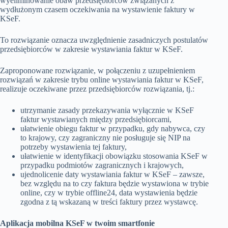
wyeliminowanie obaw przedsiębiorców związanych z
wydłużonym czasem oczekiwania na wystawienie faktury w
KSeF.
To rozwiązanie oznacza uwzględnienie zasadniczych postulatów
przedsiębiorców w zakresie wystawiania faktur w KSeF.
Zaproponowane rozwiązanie, w połączeniu z uzupełnieniem
rozwiązań w zakresie trybu online wystawiania faktur w KSeF,
realizuje oczekiwane przez przedsiębiorców rozwiązania, tj.:
utrzymanie zasady przekazywania wyłącznie w KSeF
faktur wystawianych między przedsiębiorcami,
ułatwienie obiegu faktur w przypadku, gdy nabywca, czy
to krajowy, czy zagraniczny nie posługuje się NIP na
potrzeby wystawienia tej faktury,
ułatwienie w identyfikacji obowiązku stosowania KSeF w
przypadku podmiotów zagranicznych i krajowych,
ujednolicenie daty wystawiania faktur w KSeF – zawsze,
bez względu na to czy faktura będzie wystawiona w trybie
online, czy w trybie offline24, data wystawienia będzie
zgodna z tą wskazaną w treści faktury przez wystawcę.
Aplikacja mobilna KSeF w twoim smartfonie