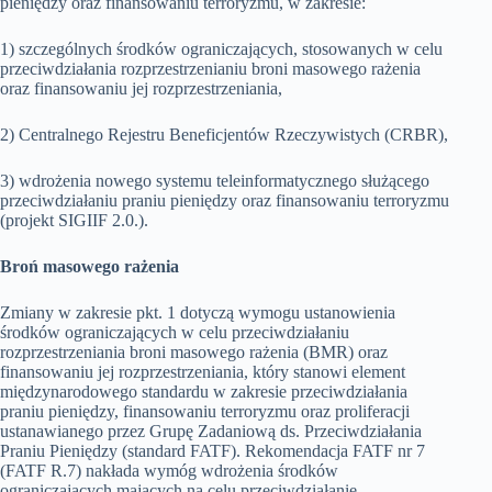
pieniędzy oraz finansowaniu terroryzmu, w zakresie:
1) szczególnych środków ograniczających, stosowanych w celu
przeciwdziałania rozprzestrzenianiu broni masowego rażenia
oraz finansowaniu jej rozprzestrzeniania,
2) Centralnego Rejestru Beneficjentów Rzeczywistych (CRBR),
3) wdrożenia nowego systemu teleinformatycznego służącego
przeciwdziałaniu praniu pieniędzy oraz finansowaniu terroryzmu
(projekt SIGIIF 2.0.).
Broń masowego rażenia
Zmiany w zakresie pkt. 1 dotyczą wymogu ustanowienia
środków ograniczających w celu przeciwdziałaniu
rozprzestrzeniania broni masowego rażenia (BMR) oraz
finansowaniu jej rozprzestrzeniania, który stanowi element
międzynarodowego standardu w zakresie przeciwdziałania
praniu pieniędzy, finansowaniu terroryzmu oraz proliferacji
ustanawianego przez Grupę Zadaniową ds. Przeciwdziałania
Praniu Pieniędzy (standard FATF). Rekomendacja FATF nr 7
(FATF R.7) nakłada wymóg wdrożenia środków
ograniczających mających na celu przeciwdziałanie