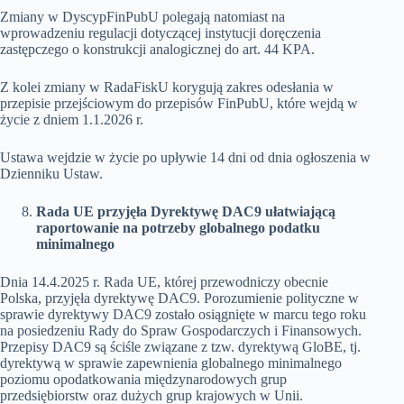
Zmiany w DyscypFinPubU polegają natomiast na
wprowadzeniu regulacji dotyczącej instytucji doręczenia
zastępczego o konstrukcji analogicznej do art. 44 KPA.
Z kolei zmiany w RadaFiskU korygują zakres odesłania w
przepisie przejściowym do przepisów FinPubU, które wejdą w
życie z dniem 1.1.2026 r.
Ustawa wejdzie w życie po upływie 14 dni od dnia ogłoszenia w
Dzienniku Ustaw.
Rada UE przyjęła Dyrektywę DAC9 ułatwiającą
raportowanie na potrzeby globalnego podatku
minimalnego
Dnia 14.4.2025 r. Rada UE, której przewodniczy obecnie
Polska, przyjęła dyrektywę DAC9. Porozumienie polityczne w
sprawie dyrektywy DAC9 zostało osiągnięte w marcu tego roku
na posiedzeniu Rady do Spraw Gospodarczych i Finansowych.
Przepisy DAC9 są ściśle związane z tzw. dyrektywą GloBE, tj.
dyrektywą w sprawie zapewnienia globalnego minimalnego
poziomu opodatkowania międzynarodowych grup
przedsiębiorstw oraz dużych grup krajowych w Unii.