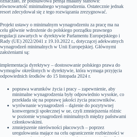
oznaczało, że podstawowa pensja miałaby stanowić
równowartość minimalnego wynagrodzenia. Ostatecznie jednak
resort zdecydował się z tego rozwiązania zrezygnować.
Projekt ustawy o minimalnym wynagrodzeniu za pracę ma na
celu głównie wdrożenie do polskiego porządku prawnego
regulacji zawartych w dyrektywie Parlamentu Europejskiego i
Rady (UE) 2022/2041 z 19.10.2022 r., dotyczącej adekwatnych
wynagrodzeń minimalnych w Unii Europejskiej. Głównymi
założeniami są:
implementacja dyrektywy – dostosowanie polskiego prawa do
wymogów określonych w dyrektywie, która wymaga przyjęcia
odpowiednich środków do 15 listopada 2024 r.
poprawa warunków życia i pracy – zapewnienie, aby
minimalne wynagrodzenia były odpowiednio wysokie, co
przekłada się na poprawę jakości życia pracowników.
wyrównanie wynagrodzeń – dążenie do pozytywnej
konwergencji społecznej w ue, czyli zmniejszenia różnic
w poziomie wynagrodzeń minimalnych między państwami
członkowskimi.
zmniejszenie nierówności płacowych – poprzez
uregulowania mające na celu ograniczenie rozbieżności w