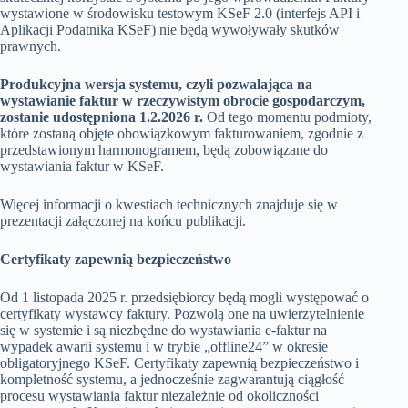
wystawione w środowisku testowym KSeF 2.0 (interfejs API i
Aplikacji Podatnika KSeF) nie będą wywoływały skutków
prawnych.
Produkcyjna wersja systemu, czyli pozwalająca na
wystawianie faktur w rzeczywistym obrocie gospodarczym,
zostanie udostępniona 1.2.2026 r.
Od tego momentu podmioty,
które zostaną objęte obowiązkowym fakturowaniem, zgodnie z
przedstawionym harmonogramem, będą zobowiązane do
wystawiania faktur w KSeF.
Więcej informacji o kwestiach technicznych znajduje się w
prezentacji załączonej na końcu publikacji.
Certyfikaty zapewnią bezpieczeństwo
Od 1 listopada 2025 r. przedsiębiorcy będą mogli występować o
certyfikaty wystawcy faktury. Pozwolą one na uwierzytelnienie
się w systemie i są niezbędne do wystawiania e-faktur na
wypadek awarii systemu i w trybie „offline24” w okresie
obligatoryjnego KSeF. Certyfikaty zapewnią bezpieczeństwo i
kompletność systemu, a jednocześnie zagwarantują ciągłość
procesu wystawiania faktur niezależnie od okoliczności