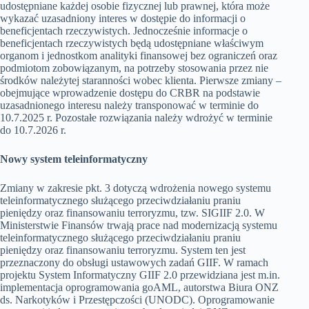
udostępniane każdej osobie fizycznej lub prawnej, która może
wykazać uzasadniony interes w dostępie do informacji o
beneficjentach rzeczywistych. Jednocześnie informacje o
beneficjentach rzeczywistych będą udostępniane właściwym
organom i jednostkom analityki finansowej bez ograniczeń oraz
podmiotom zobowiązanym, na potrzeby stosowania przez nie
środków należytej staranności wobec klienta. Pierwsze zmiany –
obejmujące wprowadzenie dostępu do CRBR na podstawie
uzasadnionego interesu należy transponować w terminie do
10.7.2025 r. Pozostałe rozwiązania należy wdrożyć w terminie
do 10.7.2026 r.
Nowy system teleinformatyczny
Zmiany w zakresie pkt. 3 dotyczą wdrożenia nowego systemu
teleinformatycznego służącego przeciwdziałaniu praniu
pieniędzy oraz finansowaniu terroryzmu, tzw. SIGIIF 2.0. W
Ministerstwie Finansów trwają prace nad modernizacją systemu
teleinformatycznego służącego przeciwdziałaniu praniu
pieniędzy oraz finansowaniu terroryzmu. System ten jest
przeznaczony do obsługi ustawowych zadań GIIF. W ramach
projektu System Informatyczny GIIF 2.0 przewidziana jest m.in.
implementacja oprogramowania goAML, autorstwa Biura ONZ
ds. Narkotyków i Przestępczości (UNODC). Oprogramowanie