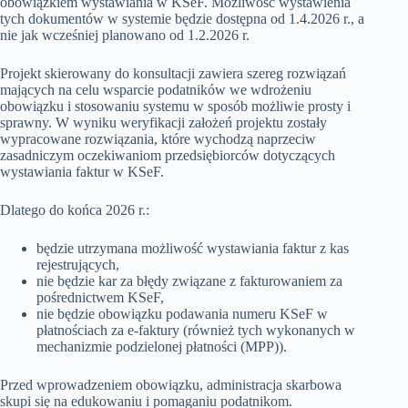
obowiązkiem wystawiania w KSeF. Możliwość wystawienia
tych dokumentów w systemie będzie dostępna od 1.4.2026 r., a
nie jak wcześniej planowano od 1.2.2026 r.
Projekt skierowany do konsultacji zawiera szereg rozwiązań
mających na celu wsparcie podatników we wdrożeniu
obowiązku i stosowaniu systemu w sposób możliwie prosty i
sprawny. W wyniku weryfikacji założeń projektu zostały
wypracowane rozwiązania, które wychodzą naprzeciw
zasadniczym oczekiwaniom przedsiębiorców dotyczących
wystawiania faktur w KSeF.
Dlatego do końca 2026 r.:
będzie utrzymana możliwość wystawiania faktur z kas
rejestrujących,
nie będzie kar za błędy związane z fakturowaniem za
pośrednictwem KSeF,
nie będzie obowiązku podawania numeru KSeF w
płatnościach za e-faktury (również tych wykonanych w
mechanizmie podzielonej płatności (MPP)).
Przed wprowadzeniem obowiązku, administracja skarbowa
skupi się na edukowaniu i pomaganiu podatnikom.