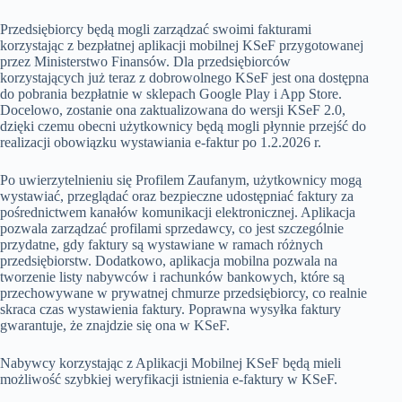
Przedsiębiorcy będą mogli zarządzać swoimi fakturami
korzystając z bezpłatnej aplikacji mobilnej KSeF przygotowanej
przez Ministerstwo Finansów. Dla przedsiębiorców
korzystających już teraz z dobrowolnego KSeF jest ona dostępna
do pobrania bezpłatnie w sklepach Google Play i App Store.
Docelowo, zostanie ona zaktualizowana do wersji KSeF 2.0,
dzięki czemu obecni użytkownicy będą mogli płynnie przejść do
realizacji obowiązku wystawiania e-faktur po 1.2.2026 r.
Po uwierzytelnieniu się Profilem Zaufanym, użytkownicy mogą
wystawiać, przeglądać oraz bezpieczne udostępniać faktury za
pośrednictwem kanałów komunikacji elektronicznej. Aplikacja
pozwala zarządzać profilami sprzedawcy, co jest szczególnie
przydatne, gdy faktury są wystawiane w ramach różnych
przedsiębiorstw. Dodatkowo, aplikacja mobilna pozwala na
tworzenie listy nabywców i rachunków bankowych, które są
przechowywane w prywatnej chmurze przedsiębiorcy, co realnie
skraca czas wystawienia faktury. Poprawna wysyłka faktury
gwarantuje, że znajdzie się ona w KSeF.
Nabywcy korzystając z Aplikacji Mobilnej KSeF będą mieli
możliwość szybkiej weryfikacji istnienia e-faktury w KSeF.