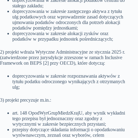
doprecyzowania w zakresie alokacji podatków centrali do
stałego zakładu;
doprecyzowania w zakresie zastępczego aktywa z tytułu
ulg podatkowych oraz wprowadzenie zasad dotyczących
ujmowania podatków odroczonych dla potrzeb alokacji
podatków pomiędzy jednostkami;
doprecyzowania w zakresie alokacji zysków oraz
podatków w przypadku jednostek pośredniczących;
2) projekt wdraża Wytyczne Administracyjne ze stycznia 2025 r.
(zatwierdzone przez jurysdykcje zrzeszone w ramach Inclusive
Framework on BEPS [2] przy OECD), które dotyczą:
doprecyzowania w zakresie rozpoznawania aktywów z
tytułu podatku odroczonego wynikających z otrzymanych
ulg;
3) projekt precyzuje m.in.:
art. 148 OpodWyrGrupMiedzKrajU, aby wynik wykładni
tego przepisu był jednoznaczny oraz zgodny z
wytycznymi w zakresie bezpiecznych przystani;
przepisy dotyczące składania informacji o opodatkowaniu
wyrównawczym, zeznań oraz wyborów, celem