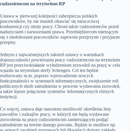
cudzoziemcom na terytorium RP
Ustawa w pierwszej kolejności zabezpiecza polskich
pracowników, by nie musieli obawiać się nieuczciwej
konkurencji czy utraty pracy. Chroni także cudzoziemców przed
nadużyciami i naruszeniami prawa. Przedsiębiorcom mierzącym
się z niedoborami pracowników zapewnia przejrzyste i przyjazne
przepisy.
Jednym z najważniejszych założeń ustawy o warunkach
dopuszczalności powierzania pracy cudzoziemcom na terytorium
RP jest przeciwdziałanie wyłudzeniom zezwoleń na pracę w celu
wjazdu na terytorium strefy Schengen. Cel ten będzie
realizowany m.in. poprzez wprowadzenie nowych
funkcjonalności w systemach informatycznych, zwiększenie roli
publicznych służb zatrudnienia w procesie wydawania zezwoleń,
a także lepsze połączenie systemów informatycznych różnych
instytucji.
Co więcej, ustawa daje starostom możliwość określenia listy
zawodów i rodzajów pracy, w których nie będą wydawane
zezwolenia na pracę cudzoziemcom zamierzającym podjąć
zatrudnienie na terenie danego powiatu. Będzie to możliwe np.
w sytuacji zwolnień grupowych lub likwidacji dużego zakładu