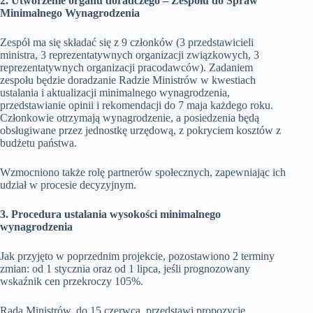
2. Utworzenie organu doradczego – Zespołu do Spraw
Minimalnego Wynagrodzenia
Zespół ma się składać się z 9 członków (3 przedstawicieli
ministra, 3 reprezentatywnych organizacji związkowych, 3
reprezentatywnych organizacji pracodawców). Zadaniem
zespołu będzie doradzanie Radzie Ministrów w kwestiach
ustalania i aktualizacji minimalnego wynagrodzenia,
przedstawianie opinii i rekomendacji do 7 maja każdego roku.
Członkowie otrzymają wynagrodzenie, a posiedzenia będą
obsługiwane przez jednostkę urzędową, z pokryciem kosztów z
budżetu państwa.
Wzmocniono także rolę partnerów społecznych, zapewniając ich
udział w procesie decyzyjnym.
3. Procedura ustalania wysokości minimalnego
wynagrodzenia
Jak przyjęto w poprzednim projekcie, pozostawiono 2 terminy
zmian: od 1 stycznia oraz od 1 lipca, jeśli prognozowany
wskaźnik cen przekroczy 105%.
Rada Ministrów, do 15 czerwca, przedstawi propozycję