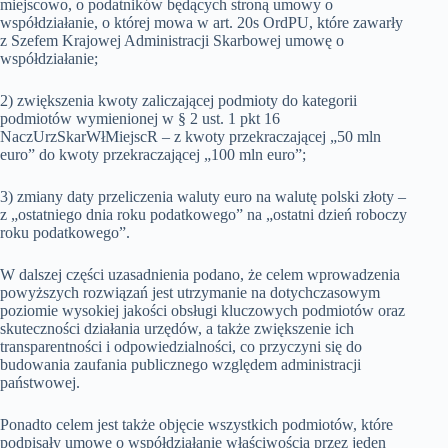
miejscowo, o podatników będących stroną umowy o
współdziałanie, o której mowa w art. 20s OrdPU, które zawarły
z Szefem Krajowej Administracji Skarbowej umowę o
współdziałanie;
2) zwiększenia kwoty zaliczającej podmioty do kategorii
podmiotów wymienionej w § 2 ust. 1 pkt 16
NaczUrzSkarWłMiejscR – z kwoty przekraczającej „50 mln
euro” do kwoty przekraczającej „100 mln euro”;
3) zmiany daty przeliczenia waluty euro na walutę polski złoty –
z „ostatniego dnia roku podatkowego” na „ostatni dzień roboczy
roku podatkowego”.
W dalszej części uzasadnienia podano, że celem wprowadzenia
powyższych rozwiązań jest utrzymanie na dotychczasowym
poziomie wysokiej jakości obsługi kluczowych podmiotów oraz
skuteczności działania urzędów, a także zwiększenie ich
transparentności i odpowiedzialności, co przyczyni się do
budowania zaufania publicznego względem administracji
państwowej.
Ponadto celem jest także objęcie wszystkich podmiotów, które
podpisały umowę o współdziałanie właściwością przez jeden