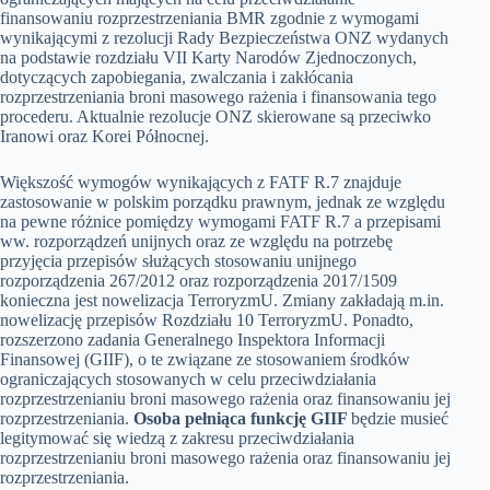
finansowaniu rozprzestrzeniania BMR zgodnie z wymogami
wynikającymi z rezolucji Rady Bezpieczeństwa ONZ wydanych
na podstawie rozdziału VII Karty Narodów Zjednoczonych,
dotyczących zapobiegania, zwalczania i zakłócania
rozprzestrzeniania broni masowego rażenia i finansowania tego
procederu. Aktualnie rezolucje ONZ skierowane są przeciwko
Iranowi oraz Korei Północnej.
Większość wymogów wynikających z FATF R.7 znajduje
zastosowanie w polskim porządku prawnym, jednak ze względu
na pewne różnice pomiędzy wymogami FATF R.7 a przepisami
ww. rozporządzeń unijnych oraz ze względu na potrzebę
przyjęcia przepisów służących stosowaniu unijnego
rozporządzenia 267/2012 oraz rozporządzenia 2017/1509
konieczna jest nowelizacja TerroryzmU. Zmiany zakładają m.in.
nowelizację przepisów Rozdziału 10 TerroryzmU. Ponadto,
rozszerzono zadania Generalnego Inspektora Informacji
Finansowej (GIIF), o te związane ze stosowaniem środków
ograniczających stosowanych w celu przeciwdziałania
rozprzestrzenianiu broni masowego rażenia oraz finansowaniu jej
rozprzestrzeniania.
Osoba pełniąca funkcję GIIF
będzie musieć
legitymować się wiedzą z zakresu przeciwdziałania
rozprzestrzenianiu broni masowego rażenia oraz finansowaniu jej
rozprzestrzeniania.