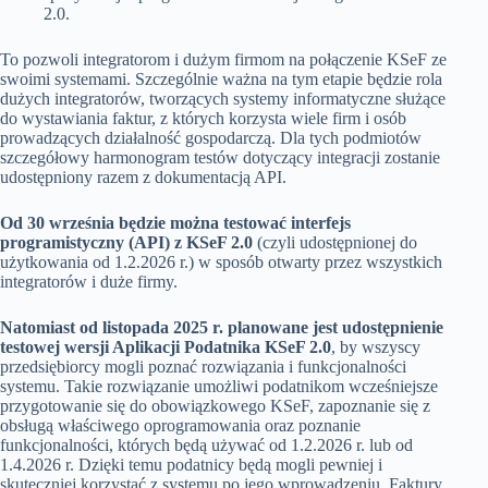
2.0.
To pozwoli integratorom i dużym firmom na połączenie KSeF ze
swoimi systemami. Szczególnie ważna na tym etapie będzie rola
dużych integratorów, tworzących systemy informatyczne służące
do wystawiania faktur, z których korzysta wiele firm i osób
prowadzących działalność gospodarczą. Dla tych podmiotów
szczegółowy harmonogram testów dotyczący integracji zostanie
udostępniony razem z dokumentacją API.
Od 30 września będzie można testować interfejs
programistyczny (API) z KSeF 2.0
(czyli udostępnionej do
użytkowania od 1.2.2026 r.) w sposób otwarty przez wszystkich
integratorów i duże firmy.
Natomiast od listopada 2025 r. planowane jest udostępnienie
testowej wersji Aplikacji Podatnika KSeF 2.0
, by wszyscy
przedsiębiorcy mogli poznać rozwiązania i funkcjonalności
systemu. Takie rozwiązanie umożliwi podatnikom wcześniejsze
przygotowanie się do obowiązkowego KSeF, zapoznanie się z
obsługą właściwego oprogramowania oraz poznanie
funkcjonalności, których będą używać od 1.2.2026 r. lub od
1.4.2026 r. Dzięki temu podatnicy będą mogli pewniej i
skuteczniej korzystać z systemu po jego wprowadzeniu. Faktury