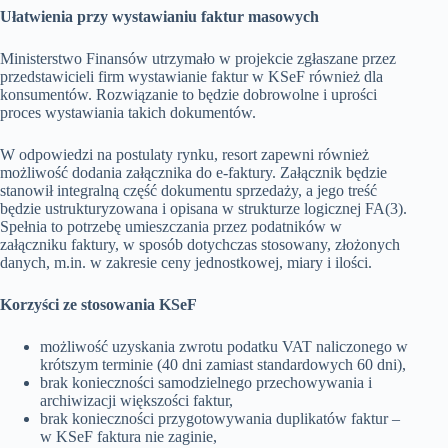
Ułatwienia przy wystawianiu faktur masowych
Ministerstwo Finansów utrzymało w projekcie zgłaszane przez
przedstawicieli firm wystawianie faktur w KSeF również dla
konsumentów. Rozwiązanie to będzie dobrowolne i uprości
proces wystawiania takich dokumentów.
W odpowiedzi na postulaty rynku, resort zapewni również
możliwość dodania załącznika do e-faktury. Załącznik będzie
stanowił integralną część dokumentu sprzedaży, a jego treść
będzie ustrukturyzowana i opisana w strukturze logicznej FA(3).
Spełnia to potrzebę umieszczania przez podatników w
załączniku faktury, w sposób dotychczas stosowany, złożonych
danych, m.in. w zakresie ceny jednostkowej, miary i ilości.
Korzyści ze stosowania KSeF
możliwość uzyskania zwrotu podatku VAT naliczonego w
krótszym terminie (40 dni zamiast standardowych 60 dni),
brak konieczności samodzielnego przechowywania i
archiwizacji większości faktur,
brak konieczności przygotowywania duplikatów faktur –
w KSeF faktura nie zaginie,