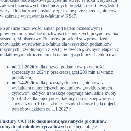
wdrożenia obowiązkowego systemu KSeF. W toku weryfikacji
założeń biznesowych i technicznych projektu, resort uwzględnił
wszystkie kluczowe postulaty zgłaszane przez przedsiębiorców
w zakresie wystawiania e-faktur w KSeF.
Po analizie możliwości zmian pod kątem biznesowym i
prawnym oraz analizie możliwości technicznych przygotowania
systemu, Ministerstwo Finansów potwierdza wprowadzenie
obowiązku wystawiania e-faktur dla wszystkich podatników
(czynnych i zwolnionych z VAT), w dwóch głównych etapach z
dodatkowym odroczeniem dla najmniejszych przedsiębiorców:
od 1.2.2026 r.
dla dużych podatników (o wartości
sprzedaży za 2024 r. przekraczającej 200 mln zł wraz z
podatkiem),
od 1.4.2026 r.
dla pozostałych przedsiębiorców, z
wyjątkiem najmniejszych podatników „wykluczonych
cyfrowo”, których transakcje obejmują niewielkie kwoty
(do 450 zł dla pojedynczej faktury i do łącznej wartości
sprzedaży do 10 tys. zł miesięcznie) i którzy będą objęci
tym obowiązkiem od 1.1.2027 r.
Faktury VAT RR dokumentujące nabycie produktów
rolnych od rolników ryczałtowych
nie będą objęte