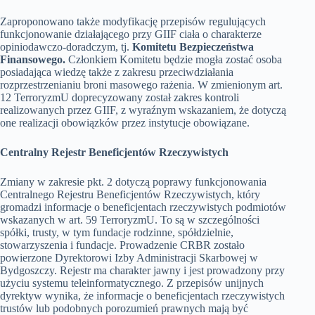
Zaproponowano także modyfikację przepisów regulujących
funkcjonowanie działającego przy GIIF ciała o charakterze
opiniodawczo-doradczym, tj.
Komitetu Bezpieczeństwa
Finansowego.
Członkiem Komitetu będzie mogła zostać osoba
posiadająca wiedzę także z zakresu przeciwdziałania
rozprzestrzenianiu broni masowego rażenia. W zmienionym art.
12 TerroryzmU doprecyzowany został zakres kontroli
realizowanych przez GIIF, z wyraźnym wskazaniem, że dotyczą
one realizacji obowiązków przez instytucje obowiązane.
Centralny Rejestr Beneficjentów Rzeczywistych
Zmiany w zakresie pkt. 2 dotyczą poprawy funkcjonowania
Centralnego Rejestru Beneficjentów Rzeczywistych, który
gromadzi informacje o beneficjentach rzeczywistych podmiotów
wskazanych w art. 59 TerroryzmU. To są w szczególności
spółki, trusty, w tym fundacje rodzinne, spółdzielnie,
stowarzyszenia i fundacje. Prowadzenie CRBR zostało
powierzone Dyrektorowi Izby Administracji Skarbowej w
Bydgoszczy. Rejestr ma charakter jawny i jest prowadzony przy
użyciu systemu teleinformatycznego. Z przepisów unijnych
dyrektyw wynika, że informacje o beneficjentach rzeczywistych
trustów lub podobnych porozumień prawnych mają być