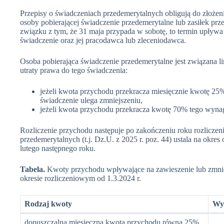
Przepisy o świadczeniach przedemerytalnych obligują do złożen
osoby pobierającej świadczenie przedemerytalne lub zasiłek pr
związku z tym, że 31 maja przypada w sobotę, to termin upływa 
świadczenie oraz jej pracodawca lub zleceniodawca.
Osoba pobierająca świadczenie przedemerytalne jest związana l
utraty prawa do tego świadczenia:
jeżeli kwota przychodu przekracza miesięcznie kwotę 2
świadczenie ulega zmniejszeniu,
jeżeli kwota przychodu przekracza kwotę 70% tego wynag
Rozliczenie przychodu następuje po zakończeniu roku rozliczen
przedemerytalnych (t.j. Dz.U. z 2025 r. poz. 44) ustala na okres
lutego następnego roku.
Tabela.
Kwoty przychodu wpływające na zawieszenie lub zmnie
okresie rozliczeniowym od 1.3.2024 r.
Rodzaj kwoty
Wy
dopuszczalna miesięczna kwota przychodu równa 25%