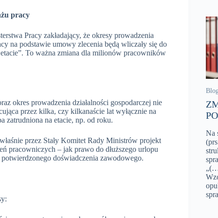
ażu pracy
sterstwa Pracy zakładający, że okresy prowadzenia
cy na podstawie umowy zlecenia będą wliczały się do
„na etacie”. To ważna zmiana dla milionów pracowników
Blo
raz okres prowadzenia działalności gospodarczej nie
ZM
cująca przez kilka, czy kilkanaście lat wyłącznie na
PO
a zatrudniona na etacie, np. od roku.
Na 
y właśnie przez Stały Komitet Rady Ministrów projekt
(pr
eń pracowniczych – jak prawo do dłuższego urlopu
str
ch potwierdzonego doświadczenia zawodowego.
spr
„(…
Wzo
opu
spr
sy: