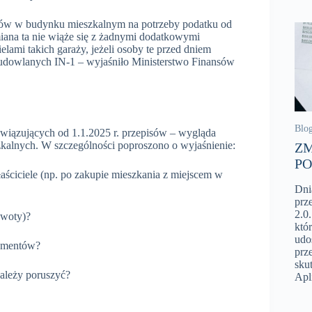
dów w budynku mieszkalnym na potrzeby podatku od
iana ta nie wiąże się z żadnymi dodatkowymi
lami takich garaży, jeżeli osoby te przed dniem
 budowlanych IN-1 – wyjaśniło Ministerstwo Finansów
Blo
owiązujących od 1.1.2025 r. przepisów – wygląda
alnych. W szczególności poproszono o wyjaśnienie:
ZM
PO
łaściciele (np. po zakupie mieszkania z miejscem w
Dni
prz
2.0
kwoty)?
któ
udo
kumentów?
prz
sku
należy poruszyć?
Apl