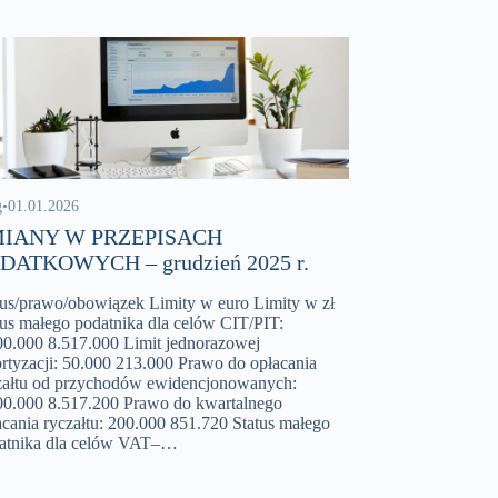
g
•
01.01.2026
IANY W PRZEPISACH
DATKOWYCH – grudzień 2025 r.
tus/prawo/obowiązek Limity w euro Limity w zł
tus małego podatnika dla celów CIT/PIT:
00.000 8.517.000 Limit jednorazowej
rtyzacji: 50.000 213.000 Prawo do opłacania
załtu od przychodów ewidencjonowanych:
00.000 8.517.200 Prawo do kwartalnego
acania ryczałtu: 200.000 851.720 Status małego
atnika dla celów VAT–…