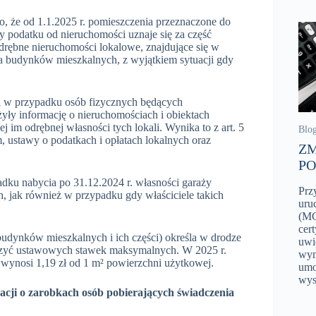
, że od 1.1.2025 r. pomieszczenia przeznaczone do
podatku od nieruchomości uznaje się za część
rębne nieruchomości lokalowe, znajdujące się w
 budynków mieszkalnych, z wyjątkiem sytuacji gdy
i w przypadku osób fizycznych będących
łożyły informację o nieruchomościach i obiektach
j im odrębnej własności tych lokali. Wynika to z art. 5
Blo
m, ustawy o podatkach i opłatach lokalnych oraz
ZM
PO
dku nabycia po 31.12.2024 r. własności garaży
Prz
 jak również w przypadku gdy właściciele takich
uru
(MC
cert
udynków mieszkalnych i ich części) określa w drodze
uwi
oczyć ustawowych stawek maksymalnych. W 2025 r.
wym
wynosi 1,19 zł od 1 m² powierzchni użytkowej.
umo
wy
acji o zarobkach osób pobierających świadczenia