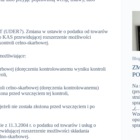
 VAT (UDER7). Zmiana w ustawie o podatku od towarów
 o KAS przewidującej rozszerzenie możliwości
kontroli celno-skarbowej.
możliwiające:
Blo
ZM
skarbowej (doręczeniu kontrolowanemu wyniku kontroli
PO
oli,
Na 
troli celno-skarbowej (doręczenia kontrolowanemu)
(pr
żona przed wszczęciem tej kontroli,
str
spr
jeżeli nie została złożona przed wszczęciem i po
„(…
Wzo
opu
 z 11.3.2004 r. o podatku od towarów i usług o
spr
idującej rozszerzenie możliwości składania
elno-skarbowej.