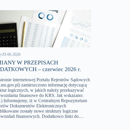
g
•
29.06.2026
IANY W PRZEPISACH
DATKOWYCH – czerwiec 2026 r.
stronie internetowej Portalu Rejestrów Sądowych
s.ms.gov.pl) zamieszczono informację dotyczącą
uktur logicznych, w jakich należy przekazywać
awozdania finansowe do KRS. Jak wskazano:
) Informujemy, iż w Centralnym Repozytorium
rów Dokumentów Elektronicznych
blikowane zostały nowe struktury logiczne
awozdań finansowych. Dodatkowo linki do…