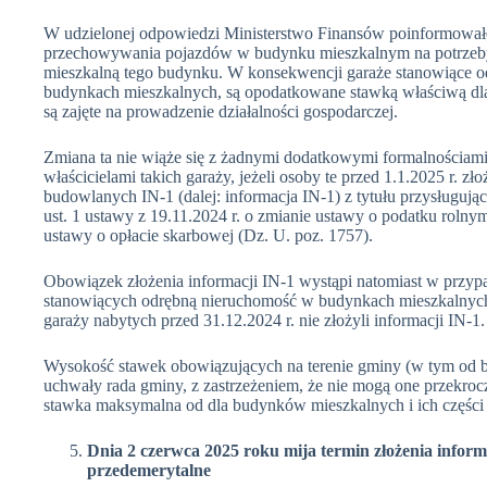
W udzielonej odpowiedzi Ministerstwo Finansów poinformowało
przechowywania pojazdów w budynku mieszkalnym na potrzeby 
mieszkalną tego budynku. W konsekwencji garaże stanowiące od
budynkach mieszkalnych, są opodatkowane stawką właściwą dla
są zajęte na prowadzenie działalności gospodarczej.
Zmiana ta nie wiąże się z żadnymi dodatkowymi formalnościam
właścicielami takich garaży, jeżeli osoby te przed 1.1.2025 r. z
budowlanych IN-1 (dalej: informacja IN-1) z tytułu przysługujące
ust. 1 ustawy z 19.11.2024 r. o zmianie ustawy o podatku rolny
ustawy o opłacie skarbowej (Dz. U. poz. 1757).
Obowiązek złożenia informacji IN-1 wystąpi natomiast w przypa
stanowiących odrębną nieruchomość w budynkach mieszkalnych,
garaży nabytych przed 31.12.2024 r. nie złożyli informacji IN-1.
Wysokość stawek obowiązujących na terenie gminy (w tym od b
uchwały rada gminy, z zastrzeżeniem, że nie mogą one przekr
stawka maksymalna od dla budynków mieszkalnych i ich części 
Dnia 2 czerwca 2025 roku mija termin złożenia inform
przedemerytalne