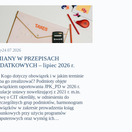
g
•
24.07.2026
IANY W PRZEPISACH
DATKOWYCH – lipiec 2026 r.
. Kogo dotyczy obowiązek i w jakim terminie
eba go zrealizować? Podmioty objęte
wiązkiem raportowania JPK_PD w 2026 r.
ulacje ustawy nowelizującej z 2021 r. m.in.
awę o CIT określiły, w odniesieniu do
zczególnych grup podmiotów, harmonogram
wiązków w zakresie prowadzenia ksiąg
hunkowych przy użyciu programów
puterowych oraz wymóg ich…