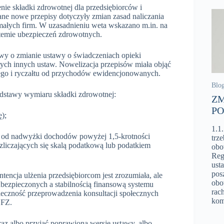
ie składki zdrowotnej dla przedsiębiorców i
ne nowe przepisy dotyczyły zmian zasad naliczania
 małych firm. W uzasadnieniu weta wskazano m.in. na
temie ubezpieczeń zdrowotnych.
awy o zmianie ustawy o świadczeniach opieki
ych innych ustaw. Nowelizacja przepisów miała objąć
wego i ryczałtu od przychodów ewidencjonowanych.
Blo
stawy wymiaru składki zdrowotnej:
ZM
PO
);
1.1
a od nadwyżki dochodów powyżej 1,5-krotności
trz
zliczających się skalą podatkową lub podatkiem
obo
Reg
ust
pos
tencja ulżenia przedsiębiorcom jest zrozumiała, ale
obo
ezpieczonych a stabilnością finansową systemu
rac
czność przeprowadzenia konsultacji społecznych
kom
NFZ.
az albo przyjąć poprawioną wersję ustawy, albo