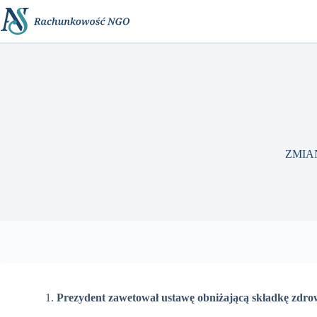
Przejdź
do
treści
ZMIA
Prezydent zawetował ustawę obniżającą składkę zdro