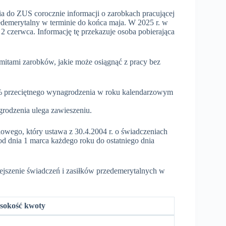
ia do ZUS corocznie informacji o zarobkach pracującej
zedemerytalny w terminie do końca maja. W 2025 r. w
2 czerwca. Informację tę przekazuje osoba pobierająca
imitami zarobków, jakie może osiągnąć z pracy bez
5% przeciętnego wynagrodzenia w roku kalendarzowym
rodzenia ulega zawieszeniu.
iowego, który ustawa z 30.4.2004 r. o świadczeniach
 od dnia 1 marca każdego roku do ostatniego dnia
jszenie świadczeń i zasiłków przedemerytalnych w
sokość kwoty