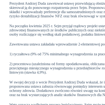
Prezydent Andrzej Duda zawetował ustawę przewidującą obniżen
skierował ją do ponownego rozpatrzenia przez Sejm. Proponowa
składki i wprowadzały preferencje dla samozatrudnionych oraz
ryzyko destabilizacji finansów NFZ oraz brak równowagi w sys
Na początku kwietnia 2025 r. Sejm przyjął rządowy projekt ust
zdrowotnej finansowanych ze środków publicznych oraz niektór
osoby rozliczające się według skali podatkowej, podatku linio
Zawetowana ustawa zakładała wprowadzenie 2-elementowej pod
1) ryczałtowa (9% od 75% minimalnego wynagrodzenia za pracę
2) procentowa (uzależniona od formy opodatkowania, obliczan
przeciętnego miesięcznego wynagrodzenia u przedsiębiorców ro
liniowym (stawka 4,9%).
W swojej decyzji o wecie Prezydent Andrzej Duda wskazał, że in
proponowana ustawa zaburza równowagę pomiędzy interesem ub
ochrony zdrowia. Dodatkowo zwrócono również uwagę na konie
oraz na brak wystarczających analiz skutków finansowych dla 
Weto oznacza wydłużenie procesu legislacyjnego. Sejm może ter