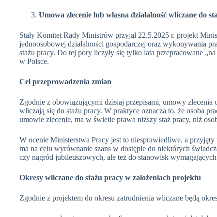
Umowa zlecenie lub własna działalność wliczane do st
Stały Komitet Rady Ministrów przyjął 22.5.2025 r. projekt Mini
jednoosobowej działalności gospodarczej oraz wykonywania pra
stażu pracy. Do tej pory liczyły się tylko lata przepracowane 
w Polsce.
Cel przeprowadzenia zmian
Zgodnie z obowiązującymi dzisiaj przepisami, umowy zlecenia o
wliczają się do stażu pracy. W praktyce oznacza to, że osoba pra
umowie zlecenie, ma w świetle prawa niższy staż pracy, niż osob
W ocenie Ministerstwa Pracy jest to niesprawiedliwe, a przyjęt
ma na celu wyrównanie szans w dostępie do niektórych świadcz
czy nagród jubileuszowych, ale też do stanowisk wymagający
Okresy wliczane do stażu pracy w założeniach projektu
Zgodnie z projektem do okresu zatrudnienia wliczane będą okre