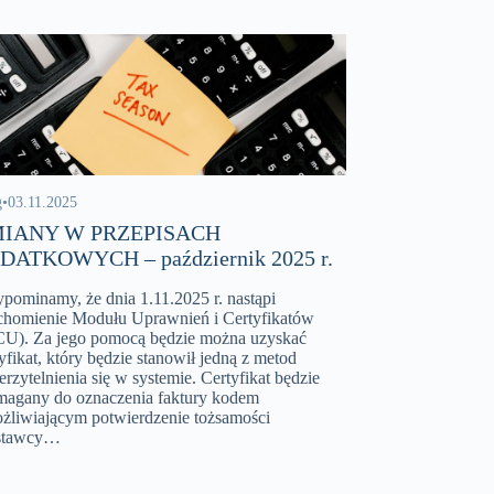
g
•
03.11.2025
IANY W PRZEPISACH
DATKOWYCH – październik 2025 r.
ypominamy, że dnia 1.11.2025 r. nastąpi
chomienie Modułu Uprawnień i Certyfikatów
U). Za jego pomocą będzie można uzyskać
yfikat, który będzie stanowił jedną z metod
erzytelnienia się w systemie. Certyfikat będzie
agany do oznaczenia faktury kodem
żliwiającym potwierdzenie tożsamości
stawcy…