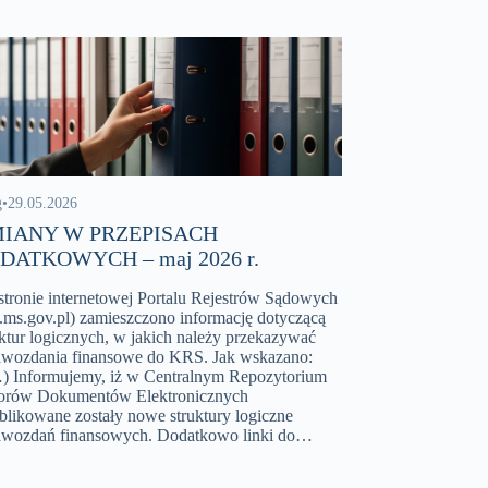
g
•
29.05.2026
IANY W PRZEPISACH
DATKOWYCH – maj 2026 r.
stronie internetowej Portalu Rejestrów Sądowych
s.ms.gov.pl) zamieszczono informację dotyczącą
uktur logicznych, w jakich należy przekazywać
awozdania finansowe do KRS. Jak wskazano:
) Informujemy, iż w Centralnym Repozytorium
rów Dokumentów Elektronicznych
blikowane zostały nowe struktury logiczne
awozdań finansowych. Dodatkowo linki do…