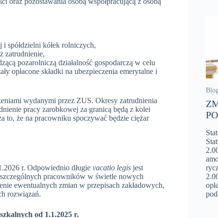
ości oraz pozostawania osobą współpracującą z osobą
 i spółdzielni kółek rolniczych,
ż zatrudnienie,
dzącą pozarolniczą działalność gospodarczą w celu
tały opłacone składki na ubezpieczenia emerytalne i
Blo
zeniami wydanymi przez ZUS. Okresy zatrudnienia
ZM
dnienie pracy zarobkowej za granicą będą z kolei
PO
 to, że na pracowniku spoczywać będzie ciężar
Sta
Sta
2.0
amo
1.2026 r. Odpowiednio długie
vacatio legis
jest
ryc
 poszczególnych pracowników w świetle nowych
2.0
enie ewentualnych zmian w przepisach zakładowych,
opł
ch rozwiązań.
pod
zkalnych od 1.1.2025 r.