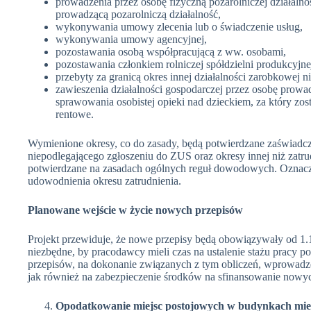
prowadzenia przez osobę fizyczną pozarolniczej działaln
prowadzącą pozarolniczą działalność,
wykonywania umowy zlecenia lub o świadczenie usług,
wykonywania umowy agencyjnej,
pozostawania osobą współpracującą z ww. osobami,
pozostawania członkiem rolniczej spółdzielni produkcyjnej
przebyty za granicą okres innej działalności zarobkowej ni
zawieszenia działalności gospodarczej przez osobę prowa
sprawowania osobistej opieki nad dzieckiem, za który zos
rentowe.
Wymienione okresy, co do zasady, będą potwierdzane zaświadc
niepodlegającego zgłoszeniu do ZUS oraz okresy innej niż zatru
potwierdzane na zasadach ogólnych reguł dowodowych. Oznacza
udowodnienia okresu zatrudnienia.
Planowane wejście w życie nowych przepisów
Projekt przewiduje, że nowe przepisy będą obowiązywały od 1.
niezbędne, by pracodawcy mieli czas na ustalenie stażu pracy
przepisów, na dokonanie związanych z tym obliczeń, wprowadz
jak również na zabezpieczenie środków na sfinansowanie nowy
Opodatkowanie miejsc postojowych w budynkach mies