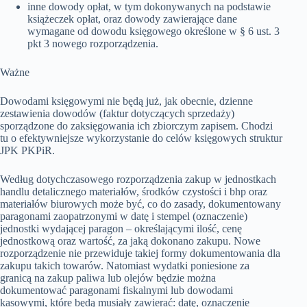
inne dowody opłat, w tym dokonywanych na podstawie
książeczek opłat, oraz dowody zawierające dane
wymagane od dowodu księgowego określone w § 6 ust. 3
pkt 3 nowego rozporządzenia.
Ważne
Dowodami księgowymi nie będą już, jak obecnie, dzienne
zestawienia dowodów (faktur dotyczących sprzedaży)
sporządzone do zaksięgowania ich zbiorczym zapisem. Chodzi
tu o efektywniejsze wykorzystanie do celów księgowych struktur
JPK PKPiR.
Według dotychczasowego rozporządzenia zakup w jednostkach
handlu detalicznego materiałów, środków czystości i bhp oraz
materiałów biurowych może być, co do zasady, dokumentowany
paragonami zaopatrzonymi w datę i stempel (oznaczenie)
jednostki wydającej paragon – określającymi ilość, cenę
jednostkową oraz wartość, za jaką dokonano zakupu. Nowe
rozporządzenie nie przewiduje takiej formy dokumentowania dla
zakupu takich towarów. Natomiast wydatki poniesione za
granicą na zakup paliwa lub olejów będzie można
dokumentować paragonami fiskalnymi lub dowodami
kasowymi, które będą musiały zawierać: datę, oznaczenie