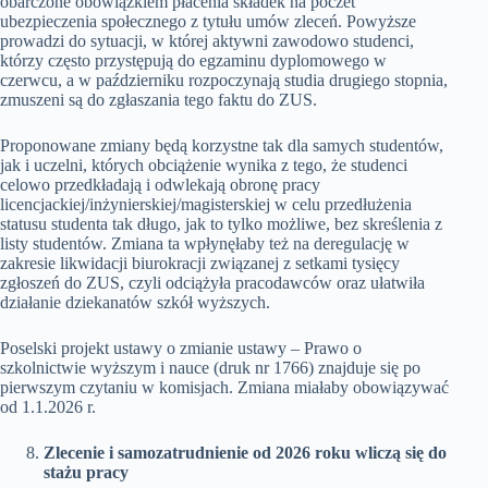
obarczone obowiązkiem płacenia składek na poczet
ubezpieczenia społecznego z tytułu umów zleceń. Powyższe
prowadzi do sytuacji, w której aktywni zawodowo studenci,
którzy często przystępują do egzaminu dyplomowego w
czerwcu, a w październiku rozpoczynają studia drugiego stopnia,
zmuszeni są do zgłaszania tego faktu do ZUS.
Proponowane zmiany będą korzystne tak dla samych studentów,
jak i uczelni, których obciążenie wynika z tego, że studenci
celowo przedkładają i odwlekają obronę pracy
licencjackiej/inżynierskiej/magisterskiej w celu przedłużenia
statusu studenta tak długo, jak to tylko możliwe, bez skreślenia z
listy studentów. Zmiana ta wpłynęłaby też na deregulację w
zakresie likwidacji biurokracji związanej z setkami tysięcy
zgłoszeń do ZUS, czyli odciążyła pracodawców oraz ułatwiła
działanie dziekanatów szkół wyższych.
Poselski projekt ustawy o zmianie ustawy – Prawo o
szkolnictwie wyższym i nauce (druk nr 1766) znajduje się po
pierwszym czytaniu w komisjach. Zmiana miałaby obowiązywać
od 1.1.2026 r.
Zlecenie i samozatrudnienie od 2026 roku wliczą się do
stażu pracy