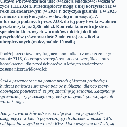
Ustawa wprowadzająca ulgę (wakacje składkowe) weszła w
życie 1.11.2024 r. Przedsiębiorcy mogą z niej korzystać raz w
roku kalendarzowym (w 2024 r. dotyczyła grudnia, a w 2025
r. można z niej korzystać w dowolnym miesiącu). Z
informacji podanych przez ZUS, do tej pory kwota zwolnień
przekroczyła już 2,86 mld zł. Kontrola koncentruje się na
spełnieniu kluczowych warunków, takich jak: limit
przychodów (równowartość 2 mln euro) oraz liczba
ubezpieczonych (maksymalnie 10 osób).
Poniżej przedstawiamy fragment komunikatu zamieszczonego na
stronie ZUS, dotyczący szczegółów procesu weryfikacji oraz
konsekwencji dla przedsiębiorców, u których stwierdzone
zostaną nieprawidłowości:
Środki przeznaczone na pomoc przedsiębiorcom pochodzą z
budżetu państwa i stanowią pomoc publiczną, dlatego mamy
obowiązek potwierdzić, że przyznaliśmy ją zasadnie. Zaczynamy
sprawdzać, czy przedsiębiorcy, którzy otrzymali pomoc, spełnili
warunki ulgi.
Jednym z warunków udzielenia ulgi jest limit przychodów
osiągniętych w latach poprzedzających złożenie wniosku RWS.
Od lipca br. wszystkie wnioski RWS, które wpływają do ZUS, są