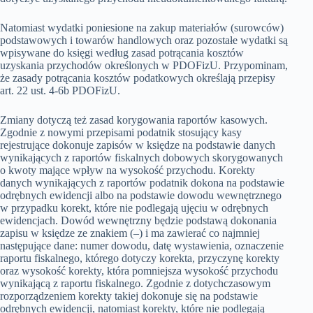
Natomiast wydatki poniesione na zakup materiałów (surowców)
podstawowych i towarów handlowych oraz pozostałe wydatki są
wpisywane do księgi według zasad potrącania kosztów
uzyskania przychodów określonych w PDOFizU. Przypominam,
że zasady potrącania kosztów podatkowych określają przepisy
art. 22 ust. 4-6b PDOFizU.
Zmiany dotyczą też zasad korygowania raportów kasowych.
Zgodnie z nowymi przepisami podatnik stosujący kasy
rejestrujące dokonuje zapisów w księdze na podstawie danych
wynikających z raportów fiskalnych dobowych skorygowanych
o kwoty mające wpływ na wysokość przychodu. Korekty
danych wynikających z raportów podatnik dokona na podstawie
odrębnych ewidencji albo na podstawie dowodu wewnętrznego
w przypadku korekt, które nie podlegają ujęciu w odrębnych
ewidencjach. Dowód wewnętrzny będzie podstawą dokonania
zapisu w księdze ze znakiem (–) i ma zawierać co najmniej
następujące dane: numer dowodu, datę wystawienia, oznaczenie
raportu fiskalnego, którego dotyczy korekta, przyczynę korekty
oraz wysokość korekty, która pomniejsza wysokość przychodu
wynikającą z raportu fiskalnego. Zgodnie z dotychczasowym
rozporządzeniem korekty takiej dokonuje się na podstawie
odrębnych ewidencji, natomiast korekty, które nie podlegają