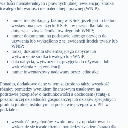
wartości niematerialnych i prawnych (dalej: ewidencja), środka
trwałego lub wartości niematerialnej i prawnej (WNiP):
numer identyfikujący fakturę w KSeF, jeżeli jest to faktura
wystawiona przy użyciu KSeF – w przypadku faktury
dotyczącej zbycia środka trwałego lub WNiP;
numer dokumentu, na podstawie którego przyjęto do
używania lub wykreślono z tej ewidencji środek trwały lub
WNiP;
rodzaj dokumentu stwierdzającego nabycie lub
wytworzenie środka trwałego lub WNiP;
data nabycia, wytworzenia, przyjęcia do używania lub
wykreślenia z tej ewidencji;
numer inwentarzowy nadawany przez jednostkę.
Ponadto, dodatkowe dane w tym zakresie to także wysokość
różnicy pomiędzy wynikiem finansowym ustalonym na
podstawie przepisów o rachunkowości a dochodem (stratą) z
pozarolniczej działalności gospodarczej lub działów specjalnych
produkcji rolnej ustalonym na podstawie przepisów o PIT w
podziale na:
wysokość przychodów zwolnionych z opodatkowania –
wykazuje się trwałe różnice pomiędzy zyskiem (stratą) dla