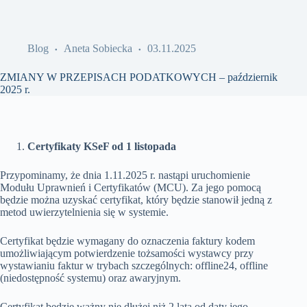
Blog
Aneta Sobiecka
03.11.2025
ZMIANY W PRZEPISACH PODATKOWYCH – październik
2025 r.
Certyfikaty KSeF od 1 listopada
Przypominamy, że dnia 1.11.2025 r. nastąpi uruchomienie
Modułu Uprawnień i Certyfikatów (MCU). Za jego pomocą
będzie można uzyskać certyfikat, który będzie stanowił jedną z
metod uwierzytelnienia się w systemie.
Certyfikat będzie wymagany do oznaczenia faktury kodem
umożliwiającym potwierdzenie tożsamości wystawcy przy
wystawianiu faktur w trybach szczególnych: offline24, offline
(niedostępność systemu) oraz awaryjnym.
Certyfikat będzie ważny nie dłużej niż 2 lata od daty jego