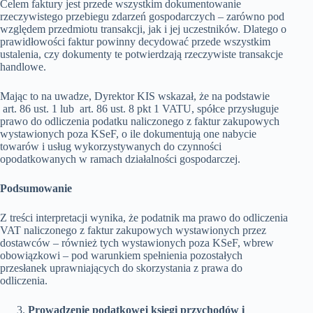
Celem faktury jest przede wszystkim dokumentowanie
rzeczywistego przebiegu zdarzeń gospodarczych – zarówno pod
względem przedmiotu transakcji, jak i jej uczestników. Dlatego o
prawidłowości faktur powinny decydować przede wszystkim
ustalenia, czy dokumenty te potwierdzają rzeczywiste transakcje
handlowe.
Mając to na uwadze, Dyrektor KIS wskazał, że na podstawie
art. 86 ust. 1 lub art. 86 ust. 8 pkt 1 VATU, spółce przysługuje
prawo do odliczenia podatku naliczonego z faktur zakupowych
wystawionych poza KSeF, o ile dokumentują one nabycie
towarów i usług wykorzystywanych do czynności
opodatkowanych w ramach działalności gospodarczej.
Podsumowanie
Z treści interpretacji wynika, że podatnik ma prawo do odliczenia
VAT naliczonego z faktur zakupowych wystawionych przez
dostawców – również tych wystawionych poza KSeF, wbrew
obowiązkowi – pod warunkiem spełnienia pozostałych
przesłanek uprawniających do skorzystania z prawa do
odliczenia.
Prowadzenie podatkowej księgi przychodów i