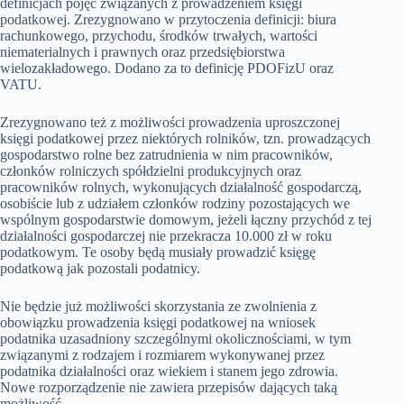
definicjach pojęć związanych z prowadzeniem księgi
podatkowej. Zrezygnowano w przytoczenia definicji: biura
rachunkowego, przychodu, środków trwałych, wartości
niematerialnych i prawnych oraz przedsiębiorstwa
wielozakładowego. Dodano za to definicję PDOFizU oraz
VATU.
Zrezygnowano też z możliwości prowadzenia uproszczonej
księgi podatkowej przez niektórych rolników, tzn. prowadzących
gospodarstwo rolne bez zatrudnienia w nim pracowników,
członków rolniczych spółdzielni produkcyjnych oraz
pracowników rolnych, wykonujących działalność gospodarczą,
osobiście lub z udziałem członków rodziny pozostających we
wspólnym gospodarstwie domowym, jeżeli łączny przychód z tej
działalności gospodarczej nie przekracza 10.000 zł w roku
podatkowym. Te osoby będą musiały prowadzić księgę
podatkową jak pozostali podatnicy.
Nie będzie już możliwości skorzystania ze zwolnienia z
obowiązku prowadzenia księgi podatkowej na wniosek
podatnika uzasadniony szczególnymi okolicznościami, w tym
związanymi z rodzajem i rozmiarem wykonywanej przez
podatnika działalności oraz wiekiem i stanem jego zdrowia.
Nowe rozporządzenie nie zawiera przepisów dających taką
możliwość.