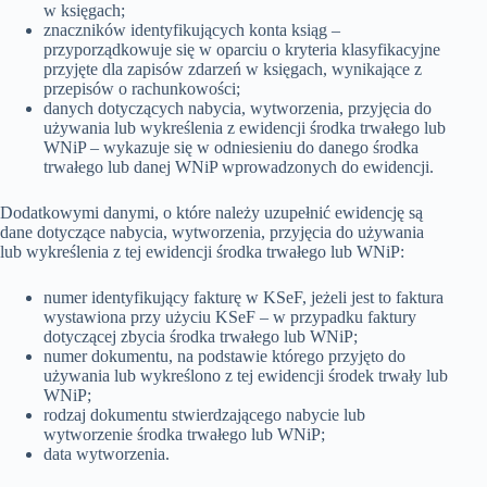
w księgach;
znaczników identyfikujących konta ksiąg –
przyporządkowuje się w oparciu o kryteria klasyfikacyjne
przyjęte dla zapisów zdarzeń w księgach, wynikające z
przepisów o rachunkowości;
danych dotyczących nabycia, wytworzenia, przyjęcia do
używania lub wykreślenia z ewidencji środka trwałego lub
WNiP – wykazuje się w odniesieniu do danego środka
trwałego lub danej WNiP wprowadzonych do ewidencji.
Dodatkowymi danymi, o które należy uzupełnić ewidencję są
dane dotyczące nabycia, wytworzenia, przyjęcia do używania
lub wykreślenia z tej ewidencji środka trwałego lub WNiP:
numer identyfikujący fakturę w KSeF, jeżeli jest to faktura
wystawiona przy użyciu KSeF – w przypadku faktury
dotyczącej zbycia środka trwałego lub WNiP;
numer dokumentu, na podstawie którego przyjęto do
używania lub wykreślono z tej ewidencji środek trwały lub
WNiP;
rodzaj dokumentu stwierdzającego nabycie lub
wytworzenie środka trwałego lub WNiP;
data wytworzenia.