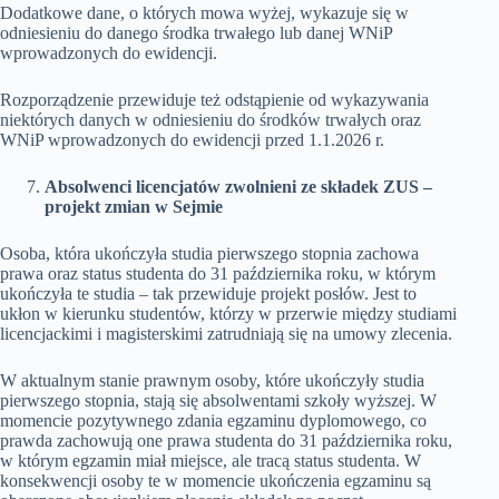
Dodatkowe dane, o których mowa wyżej, wykazuje się w
odniesieniu do danego środka trwałego lub danej WNiP
wprowadzonych do ewidencji.
Rozporządzenie przewiduje też odstąpienie od wykazywania
niektórych danych w odniesieniu do środków trwałych oraz
WNiP wprowadzonych do ewidencji przed 1.1.2026 r.
Absolwenci licencjatów zwolnieni ze składek ZUS –
projekt zmian w Sejmie
Osoba, która ukończyła studia pierwszego stopnia zachowa
prawa oraz status studenta do 31 października roku, w którym
ukończyła te studia – tak przewiduje projekt posłów. Jest to
ukłon w kierunku studentów, którzy w przerwie między studiami
licencjackimi i magisterskimi zatrudniają się na umowy zlecenia.
W aktualnym stanie prawnym osoby, które ukończyły studia
pierwszego stopnia, stają się absolwentami szkoły wyższej. W
momencie pozytywnego zdania egzaminu dyplomowego, co
prawda zachowują one prawa studenta do 31 października roku,
w którym egzamin miał miejsce, ale tracą status studenta. W
konsekwencji osoby te w momencie ukończenia egzaminu są