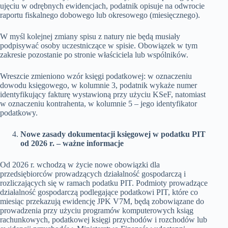
ujęciu w odrębnych ewidencjach, podatnik opisuje na odwrocie
raportu fiskalnego dobowego lub okresowego (miesięcznego).
W myśl kolejnej zmiany spisu z natury nie będą musiały
podpisywać osoby uczestniczące w spisie. Obowiązek w tym
zakresie pozostanie po stronie właściciela lub wspólników.
Wreszcie zmieniono wzór księgi podatkowej: w oznaczeniu
dowodu księgowego, w kolumnie 3, podatnik wykaże numer
identyfikujący fakturę wystawioną przy użyciu KSeF, natomiast
w oznaczeniu kontrahenta, w kolumnie 5 – jego identyfikator
podatkowy.
Nowe zasady dokumentacji księgowej w podatku PIT
od 2026 r. – ważne informacje
Od 2026 r. wchodzą w życie nowe obowiązki dla
przedsiębiorców prowadzących działalność gospodarczą i
rozliczających się w ramach podatku PIT. Podmioty prowadzące
działalność gospodarczą podlegające podatkowi PIT, które co
miesiąc przekazują ewidencję JPK V7M, będą zobowiązane do
prowadzenia przy użyciu programów komputerowych ksiąg
rachunkowych, podatkowej księgi przychodów i rozchodów lub