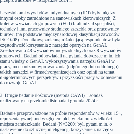
przeprowadzone w listopadzie 2024 r.
Uczestnikami wywiadów indywidualnych (IDI) były między
innymi osoby zatrudnione na stanowiskach kierowniczych. Z
kolei w wywiadach grupowych (FGI) brali udział specjaliści,
technicy i inni pracownicy średniego szczebla oraz pracownicy
biurowi (na podstawie międzynarodowej klasyfikacji zawodów
ISCO-08). Dodatkową zmienną różnicującą respondentów była
częstotliwość korzystania z narzędzi opartych na GenAI.
Zrealizowano 48 wywiadów indywidualnych oraz 8 wywiadów
grupowych. Badani odpowiadali na pytania dotyczące m.in. ich
stanu wiedzy o GenAI, wykorzystywania narzędzi GenAI w
pracy, mechanizmu wprowadzania (odgórnego lub oddolnego)
takich narzędzi w firmach/organizacjach oraz opinii na temat
długoterminowych perspektyw i przyszłości pracy w odniesieniu
do rozwoju GenAI.
3. Drugie badanie ilościowe (metoda CAWI) – sondaż
realizowany na przełomie listopada i grudnia 2024 r.
Badanie przeprowadzone na próbie respondentów w wieku 15+,
reprezentatywnej pod względem płci, wieku oraz wielkości
miejsca zamieszkania. Badani (N=3200) byli pytani m.in. o
nastawienie do sztucznej inteligencji, korzystanie z narzędzi