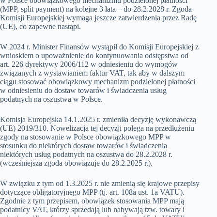
w Polsce obowiązkowego mechanizmu podzielonej płatności
(MPP, split payment) na kolejne 3 lata – do 28.2.2028 r. Zgoda
Komisji Europejskiej wymaga jeszcze zatwierdzenia przez Radę
(UE), co zapewne nastąpi.
W 2024 r. Minister Finansów wystąpił do Komisji Europejskiej z
wnioskiem o upoważnienie do kontynuowania odstępstwa od
art. 226 dyrektywy 2006/112 w odniesieniu do wymogów
związanych z wystawianiem faktur VAT, tak aby w dalszym
ciągu stosować obowiązkowy mechanizm podzielonej płatności
w odniesieniu do dostaw towarów i świadczenia usług
podatnych na oszustwa w Polsce.
Komisja Europejska 14.1.2025 r. zmieniła decyzję wykonawczą
(UE) 2019/310. Nowelizacja tej decyzji polega na przedłużeniu
zgody na stosowanie w Polsce obowiązkowego MPP w
stosunku do niektórych dostaw towarów i świadczenia
niektórych usług podatnych na oszustwa do 28.2.2028 r.
(wcześniejsza zgoda obowiązuje do 28.2.2025 r.).
W związku z tym od 1.3.2025 r. nie zmienią się krajowe przepisy
dotyczące obligatoryjnego MPP (tj. art. 108a ust. 1a VATU).
Zgodnie z tym przepisem, obowiązek stosowania MPP mają
podatnicy VAT, którzy sprzedają lub nabywają tzw. towary i