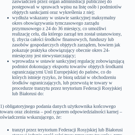
zaświadczeń przez organ administracji publicznej do
postępowań w sprawach wpisu na listę osób i podmiotów
objętych sankcjami oraz wykreślenia z niej;
wydłuża wskazany w ustawie sankcyjnej maksymalny
okres obowiązywania tymczasowego zarządu
przymusowego z 24 do 36 miesięcy, co umożliwi
realizację celu, dla którego zarząd ten został ustanowiony,
tj. zbycia całości środków finansowych, funduszy lub
zasobów gospodarczych objętych zarządem, bowiem jak
pokazuje praktyka obowiązujący obecnie okres 24-
miesięczny jest niewystarczający;
wprowadza w ustawie sankcyjnej regulację zobowiązującą
podmiot dokonujący eksportu towarów objętych środkami
ograniczającymi Unii Europejskiej do państw, co do
których istnieje ryzyko, że biorą udział w obchodzeniu
środków ograniczających, lub przewożą te towary w
procedurze tranzytu przez terytorium Federacji Rosyjskiej
lub Białorusi do:
1) obligatoryjnego podania danych użytkownika końcowego
towaru oraz złożenia – pod rygorem odpowiedzialności karnej –
oświadczenia wskazującego, że:
tranzyt przez terytorium Federacji Rosyjskiej lub Białorusi