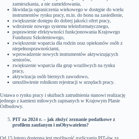
zamieszkania, a nie zameldowania,
likwidacja ograniczenia wiekowego w dostępie do wielu
instrumentów rynku pracy, m.in. do bonu na zasiedlenie,
zwiększenie dostępu do dobrej jakości ofert pracy,
wdrożenie nowego systemu teleinformatycznego,
poprawienie efektywności funkcjonowania Krajowego
Funduszu Szkoleniowego,
zwiększenie wsparcia dla rodzin oraz opiekunów osób z
niepełnosprawnościami,
wprowadzenie nowych instrumentów aktywizujących
seniorów,
zwiększenie wsparcia dla grup wrażliwych na rynku
pracy,
aktywizacja osób biernych zawodowo,
umożliwienie rolnikom rejestracji w urzędach pracy.
Ustawa o rynku pracy i służbach zatrudnienia stanowi realizację
jednego z kamieni milowych zapisanych w Krajowym Planie
Odbudowy.
PIT za 2024 r. – jak złożyć zeznanie podatkowe z
profilem zaufanym i mObywatelem?
Od 15 lutego dostępna jest możliwość rozliczania PIT-ów za