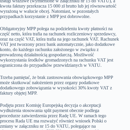
usługi wrażliwe (wymienione w załączniku nr 15 do VATU), a
kwota faktury przekracza 15 000 zł brutto lub jej równowartość
wyrażoną w walucie obcej. Natomiast, w pozostałych
przypadkach korzystanie z MPP jest dobrowolne.
Obligatoryjny MPP polega na podzieleniu kwoty płatności na
część netto, która trafia na rachunek rozliczeniowy sprzedawcy,
oraz na część VAT, która trafia na jego rachunek VAT. Rachunek
VAT jest tworzony przez bank automatycznie, jako dodatkowe
konto, do każdego rachunku założonego w związku z
prowadzoną działalnością gospodarczą. Możliwość
wykorzystania środków gromadzonych na rachunku VAT jest
ograniczona do przypadków przewidzianych w VATU.
Trzeba pamiętać, że brak zastosowania obowiązkowego MPP
może skutkować nałożeniem przez organy podatkowe
dodatkowego zobowiązania w wysokości 30% kwoty VAT z
faktury objętej MPP.
Podjęta przez Komisję Europejską decyzja o akceptacji
wydłużenia stosowania split payment obecnie podlega
procedurze zatwierdzenia przez Radę UE. W ramach tego
procesu Rada UE ma rozważyć również wniosek Polski o
zmiany w załączniku nr 15 do VATU, polegające na