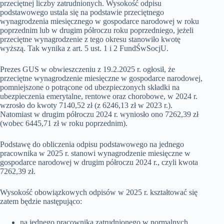
przeciętnej liczby zatrudnionych. Wysokość odpisu
podstawowego ustala się na podstawie przeciętnego
wynagrodzenia miesięcznego w gospodarce narodowej w roku
poprzednim lub w drugim półroczu roku poprzedniego, jeżeli
przeciętne wynagrodzenie z tego okresu stanowiło kwotę
wyższą. Tak wynika z art. 5 ust. 1 i 2 FundŚwSocjU.
Prezes GUS w obwieszczeniu z 19.2.2025 r. ogłosił, że
przeciętne wynagrodzenie miesięczne w gospodarce narodowej,
pomniejszone o potrącone od ubezpieczonych składki na
ubezpieczenia emerytalne, rentowe oraz chorobowe, w 2024 r.
wzrosło do kwoty 7140,52 zł (z 6246,13 zł w 2023 r.).
Natomiast w drugim półroczu 2024 r. wyniosło ono 7262,39 zł
(wobec 6445,71 zł w roku poprzednim).
Podstawę do obliczenia odpisu podstawowego na jednego
pracownika w 2025 r. stanowi wynagrodzenie miesięczne w
gospodarce narodowej w drugim półroczu 2024 r., czyli kwota
7262,39 zł.
Wysokość obowiązkowych odpisów w 2025 r. kształtować się
zatem będzie następująco:
na jednego pracownika zatrudnionego w normalnych