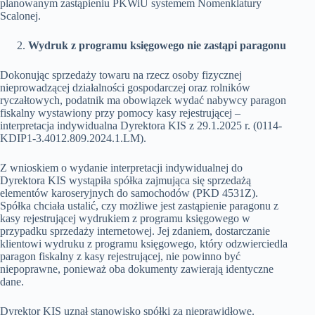
planowanym zastąpieniu PKWiU systemem Nomenklatury
Scalonej.
Wydruk z programu księgowego nie zastąpi paragonu
Dokonując sprzedaży towaru na rzecz osoby fizycznej
nieprowadzącej działalności gospodarczej oraz rolników
ryczałtowych, podatnik ma obowiązek wydać nabywcy paragon
fiskalny wystawiony przy pomocy kasy rejestrującej –
interpretacja indywidualna Dyrektora KIS z 29.1.2025 r. (0114-
KDIP1-3.4012.809.2024.1.LM).
Z wnioskiem o wydanie interpretacji indywidualnej do
Dyrektora KIS wystąpiła spółka zajmująca się sprzedażą
elementów karoseryjnych do samochodów (PKD 4531Z).
Spółka chciała ustalić, czy możliwe jest zastąpienie paragonu z
kasy rejestrującej wydrukiem z programu księgowego w
przypadku sprzedaży internetowej. Jej zdaniem, dostarczanie
klientowi wydruku z programu księgowego, który odzwierciedla
paragon fiskalny z kasy rejestrującej, nie powinno być
niepoprawne, ponieważ oba dokumenty zawierają identyczne
dane.
Dyrektor KIS uznał stanowisko spółki za nieprawidłowe.