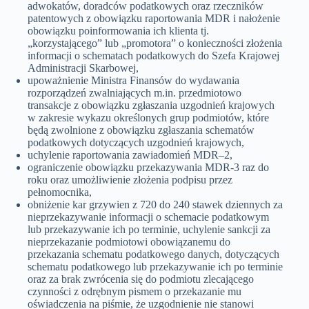
adwokatów, doradców podatkowych oraz rzeczników
patentowych z obowiązku raportowania MDR i nałożenie
obowiązku poinformowania ich klienta tj.
„korzystającego” lub „promotora” o konieczności złożenia
informacji o schematach podatkowych do Szefa Krajowej
Administracji Skarbowej,
upoważnienie Ministra Finansów do wydawania
rozporządzeń zwalniających m.in. przedmiotowo
transakcje z obowiązku zgłaszania uzgodnień krajowych
w zakresie wykazu określonych grup podmiotów, które
będą zwolnione z obowiązku zgłaszania schematów
podatkowych dotyczących uzgodnień krajowych,
uchylenie raportowania zawiadomień MDR–2,
ograniczenie obowiązku przekazywania MDR-3 raz do
roku oraz umożliwienie złożenia podpisu przez
pełnomocnika,
obniżenie kar grzywien z 720 do 240 stawek dziennych za
nieprzekazywanie informacji o schemacie podatkowym
lub przekazywanie ich po terminie, uchylenie sankcji za
nieprzekazanie podmiotowi obowiązanemu do
przekazania schematu podatkowego danych, dotyczących
schematu podatkowego lub przekazywanie ich po terminie
oraz za brak zwrócenia się do podmiotu zlecającego
czynności z odrębnym pismem o przekazanie mu
oświadczenia na piśmie, że uzgodnienie nie stanowi