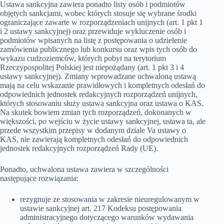
Ustawa sankcyjna zawiera ponadto listy osób i podmiotów
objętych sankcjami, wobec których stosuje się wybrane środki
ograniczające zawarte w rozporządzeniach unijnych (art. 1 pkt 1
i 2 ustawy sankcyjnej) oraz przewiduje wykluczenie osób i
podmiotów wpisanych na listę z postępowania o udzielenie
zamówienia publicznego lub konkursu oraz wpis tych osób do
wykazu cudzoziemców, których pobyt na terytorium
Rzeczypospolitej Polskiej jest niepożądany (art. 1 pkt 3 i 4
ustawy sankcyjnej). Zmiany wprowadzane uchwaloną ustawą
mają na celu wskazanie prawidłowych i kompletnych odesłań do
odpowiednich jednostek redakcyjnych rozporządzeń unijnych,
których stosowaniu służy ustawa sankcyjna oraz ustawa o KAS.
Na skutek bowiem zmian tych rozporządzeń, dokonanych w
większości, po wejściu w życie ustawy sankcyjnej, ustawa ta, ale
przede wszystkim przepisy w dodanym dziale Va ustawy o
KAS, nie zawierają kompletnych odesłań do odpowiednich
jednostek redakcyjnych rozporządzeń Rady (UE).
Ponadto, uchwalona ustawa zawiera w szczególności
następujące rozwiązania:
rezygnuje ze stosowania w zakresie nieuregulowanym w
ustawie sankcyjnej art. 217 Kodeksu postępowania
administracyjnego dotyczącego warunków wydawania