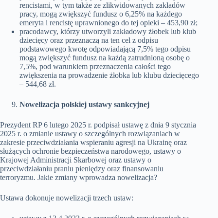
rencistami, w tym także ze zlikwidowanych zakładów
pracy, mogą zwiększyć fundusz o 6,25% na każdego
emeryta i rencistę uprawnionego do tej opieki – 453,90 zł;
pracodawcy, którzy utworzyli zakładowy żłobek lub klub
dziecięcy oraz przeznaczą na ten cel z odpisu
podstawowego kwotę odpowiadającą 7,5% tego odpisu
mogą zwiększyć fundusz na każdą zatrudnioną osobę o
7,5%, pod warunkiem przeznaczenia całości tego
zwiększenia na prowadzenie żłobka lub klubu dziecięcego
– 544,68 zł.
Nowelizacja polskiej ustawy sankcyjnej
Prezydent RP 6 lutego 2025 r. podpisał ustawę z dnia 9 stycznia
2025 r. o zmianie ustawy o szczególnych rozwiązaniach w
zakresie przeciwdziałania wspieraniu agresji na Ukrainę oraz
służących ochronie bezpieczeństwa narodowego, ustawy o
Krajowej Administracji Skarbowej oraz ustawy o
przeciwdziałaniu praniu pieniędzy oraz finansowaniu
terroryzmu. Jakie zmiany wprowadza nowelizacja?
Ustawa dokonuje nowelizacji trzech ustaw: