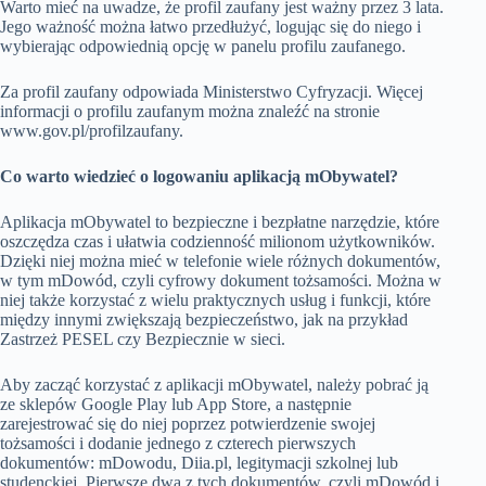
Warto mieć na uwadze, że profil zaufany jest ważny przez 3 lata.
Jego ważność można łatwo przedłużyć, logując się do niego i
wybierając odpowiednią opcję w panelu profilu zaufanego.
Za profil zaufany odpowiada Ministerstwo Cyfryzacji. Więcej
informacji o profilu zaufanym można znaleźć na stronie
www.gov.pl/profilzaufany.
Co warto wiedzieć o logowaniu aplikacją mObywatel?
Aplikacja mObywatel to bezpieczne i bezpłatne narzędzie, które
oszczędza czas i ułatwia codzienność milionom użytkowników.
Dzięki niej można mieć w telefonie wiele różnych dokumentów,
w tym mDowód, czyli cyfrowy dokument tożsamości. Można w
niej także korzystać z wielu praktycznych usług i funkcji, które
między innymi zwiększają bezpieczeństwo, jak na przykład
Zastrzeż PESEL czy Bezpiecznie w sieci.
Aby zacząć korzystać z aplikacji mObywatel, należy pobrać ją
ze sklepów Google Play lub App Store, a następnie
zarejestrować się do niej poprzez potwierdzenie swojej
tożsamości i dodanie jednego z czterech pierwszych
dokumentów: mDowodu, Diia.pl, legitymacji szkolnej lub
studenckiej. Pierwsze dwa z tych dokumentów, czyli mDowód i