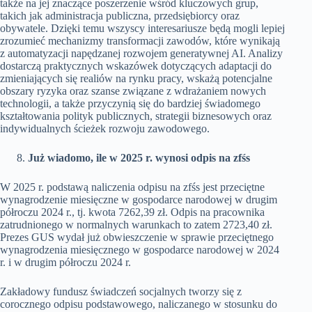
także na jej znaczące poszerzenie wśród kluczowych grup,
takich jak administracja publiczna, przedsiębiorcy oraz
obywatele. Dzięki temu wszyscy interesariusze będą mogli lepiej
zrozumieć mechanizmy transformacji zawodów, które wynikają
z automatyzacji napędzanej rozwojem generatywnej AI. Analizy
dostarczą praktycznych wskazówek dotyczących adaptacji do
zmieniających się realiów na rynku pracy, wskażą potencjalne
obszary ryzyka oraz szanse związane z wdrażaniem nowych
technologii, a także przyczynią się do bardziej świadomego
kształtowania polityk publicznych, strategii biznesowych oraz
indywidualnych ścieżek rozwoju zawodowego.
Już wiadomo, ile w 2025 r. wynosi odpis na zfśs
W 2025 r. podstawą naliczenia odpisu na zfśs jest przeciętne
wynagrodzenie miesięczne w gospodarce narodowej w drugim
półroczu 2024 r., tj. kwota 7262,39 zł. Odpis na pracownika
zatrudnionego w normalnych warunkach to zatem 2723,40 zł.
Prezes GUS wydał już obwieszczenie w sprawie przeciętnego
wynagrodzenia miesięcznego w gospodarce narodowej w 2024
r. i w drugim półroczu 2024 r.
Zakładowy fundusz świadczeń socjalnych tworzy się z
corocznego odpisu podstawowego, naliczanego w stosunku do