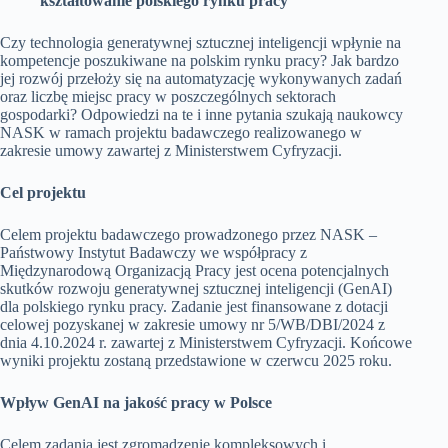
kształtowanie polskiego rynku pracy
Czy technologia generatywnej sztucznej inteligencji wpłynie na
kompetencje poszukiwane na polskim rynku pracy? Jak bardzo
jej rozwój przełoży się na automatyzację wykonywanych zadań
oraz liczbę miejsc pracy w poszczególnych sektorach
gospodarki? Odpowiedzi na te i inne pytania szukają naukowcy
NASK w ramach projektu badawczego realizowanego w
zakresie umowy zawartej z Ministerstwem Cyfryzacji.
Cel projektu
Celem projektu badawczego prowadzonego przez NASK –
Państwowy Instytut Badawczy we współpracy z
Międzynarodową Organizacją Pracy jest ocena potencjalnych
skutków rozwoju generatywnej sztucznej inteligencji (GenAI)
dla polskiego rynku pracy. Zadanie jest finansowane z dotacji
celowej pozyskanej w zakresie umowy nr 5/WB/DBI/2024 z
dnia 4.10.2024 r. zawartej z Ministerstwem Cyfryzacji. Końcowe
wyniki projektu zostaną przedstawione w czerwcu 2025 roku.
Wpływ GenAI na jakość pracy w Polsce
Celem zadania jest zgromadzenie kompleksowych i