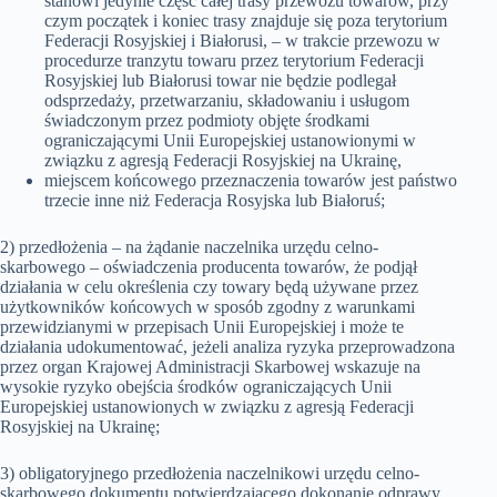
stanowi jedynie część całej trasy przewozu towarów, przy
czym początek i koniec trasy znajduje się poza terytorium
Federacji Rosyjskiej i Białorusi, – w trakcie przewozu w
procedurze tranzytu towaru przez terytorium Federacji
Rosyjskiej lub Białorusi towar nie będzie podlegał
odsprzedaży, przetwarzaniu, składowaniu i usługom
świadczonym przez podmioty objęte środkami
ograniczającymi Unii Europejskiej ustanowionymi w
związku z agresją Federacji Rosyjskiej na Ukrainę,
miejscem końcowego przeznaczenia towarów jest państwo
trzecie inne niż Federacja Rosyjska lub Białoruś;
2) przedłożenia – na żądanie naczelnika urzędu celno-
skarbowego – oświadczenia producenta towarów, że podjął
działania w celu określenia czy towary będą używane przez
użytkowników końcowych w sposób zgodny z warunkami
przewidzianymi w przepisach Unii Europejskiej i może te
działania udokumentować, jeżeli analiza ryzyka przeprowadzona
przez organ Krajowej Administracji Skarbowej wskazuje na
wysokie ryzyko obejścia środków ograniczających Unii
Europejskiej ustanowionych w związku z agresją Federacji
Rosyjskiej na Ukrainę;
3) obligatoryjnego przedłożenia naczelnikowi urzędu celno-
skarbowego dokumentu potwierdzającego dokonanie odprawy