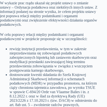
W wykazie prac rządu ukazał się projekt ustawy o zmianie
ustawy – Ordynacja podatkowa oraz niektórych innych ustaw. Z
informacji podanej na stronie wynika, że celem projektu ustawy
jest poprawa relacji między podatnikami i organami
podatkowymi oraz zwiększenie efektywności działania organów
podatkowych.
W celu poprawy relacji między podatnikami i organami
podatkowymi w projekcie proponuje się w szczególności:
rewizję instytucji przedawnienia, w tym w zakresie
nieprzedawniania się zobowiązań podatkowych
zabezpieczonych hipoteką lub zastawem skarbowym oraz
modyfikacji przesłanki zawieszającej bieg terminu
przedawnienia zobowiązania w związku z wszczęciem
postępowania karnego skarbowego,
dostosowanie kwestii składania do Szefa Krajowej
Administracji Skarbowej informacji o schematach
podatkowych (MDR) w przypadku promotora, na którym
ciąży chroniona tajemnica zawodowa, po wyroku TSUE
w sprawie C-694/20 Orde van Vlaamse Balies i in. z
8.12.2022 r. oraz w ślad za dyrektywą Rady (UE)
2023/2226 z 17.10.2023 r. (tzw. DAC8) w odniesieniu do
art. 8ab ust. 5 – zwolnienie radców prawnych,