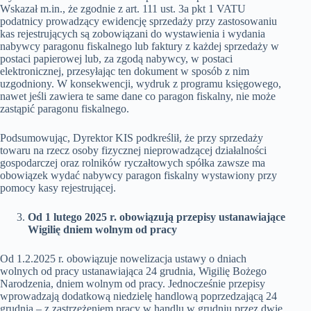
Wskazał m.in., że zgodnie z art. 111 ust. 3a pkt 1 VATU
podatnicy prowadzący ewidencję sprzedaży przy zastosowaniu
kas rejestrujących są zobowiązani do wystawienia i wydania
nabywcy paragonu fiskalnego lub faktury z każdej sprzedaży w
postaci papierowej lub, za zgodą nabywcy, w postaci
elektronicznej, przesyłając ten dokument w sposób z nim
uzgodniony. W konsekwencji, wydruk z programu księgowego,
nawet jeśli zawiera te same dane co paragon fiskalny, nie może
zastąpić paragonu fiskalnego.
Podsumowując, Dyrektor KIS podkreślił, że przy sprzedaży
towaru na rzecz osoby fizycznej nieprowadzącej działalności
gospodarczej oraz rolników ryczałtowych spółka zawsze ma
obowiązek wydać nabywcy paragon fiskalny wystawiony przy
pomocy kasy rejestrującej.
Od 1 lutego 2025 r. obowiązują przepisy ustanawiające
Wigilię dniem wolnym od pracy
Od 1.2.2025 r. obowiązuje nowelizacja ustawy o dniach
wolnych od pracy ustanawiająca 24 grudnia, Wigilię Bożego
Narodzenia, dniem wolnym od pracy. Jednocześnie przepisy
wprowadzają dodatkową niedzielę handlową poprzedzającą 24
grudnia – z zastrzeżeniem pracy w handlu w grudniu przez dwie