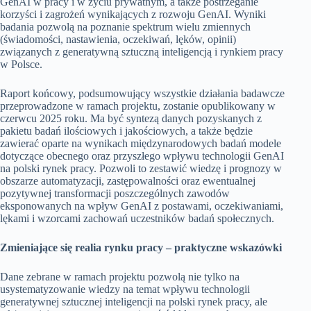
GenAI w pracy i w życiu prywatnym, a także postrzeganie
korzyści i zagrożeń wynikających z rozwoju GenAI. Wyniki
badania pozwolą na poznanie spektrum wielu zmiennych
(świadomości, nastawienia, oczekiwań, lęków, opinii)
związanych z generatywną sztuczną inteligencją i rynkiem pracy
w Polsce.
Raport końcowy, podsumowujący wszystkie działania badawcze
przeprowadzone w ramach projektu, zostanie opublikowany w
czerwcu 2025 roku. Ma być syntezą danych pozyskanych z
pakietu badań ilościowych i jakościowych, a także będzie
zawierać oparte na wynikach międzynarodowych badań modele
dotyczące obecnego oraz przyszłego wpływu technologii GenAI
na polski rynek pracy. Pozwoli to zestawić wiedzę i prognozy w
obszarze automatyzacji, zastępowalności oraz ewentualnej
pozytywnej transformacji poszczególnych zawodów
eksponowanych na wpływ GenAI z postawami, oczekiwaniami,
lękami i wzorcami zachowań uczestników badań społecznych.
Zmieniające się realia rynku pracy – praktyczne wskazówki
Dane zebrane w ramach projektu pozwolą nie tylko na
usystematyzowanie wiedzy na temat wpływu technologii
generatywnej sztucznej inteligencji na polski rynek pracy, ale