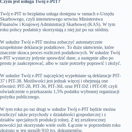
Czym jest usługa Twój e-PIT?
Twój e-PIT to bezpłatna usługa dostępna w ramach e-Urzędu
Skarbowego, czyli internetowego serwisu Ministerstwa
Finansów i Krajowej Administracji Skarbowej (KAS). W tym
roku polscy podatnicy skorzystają z niej już po raz siódmy.
W usłudze Twój e-PIT można zobaczyć automatycznie
uzupełnione deklaracje podatkowe. To duże ułatwienie, które
znacznie skraca proces rozliczeń podatkowych. W usłudze Twój
e-PIT wystarczy jedynie sprawdzić dane, a następnie albo po
prostu je zaakceptować, albo w razie potrzeby poprawić i złożyć.
W usłudze Twój e-PIT najczęściej wypełniane są deklaracje PIT-
37 i PIT-38. Możliwości jest jednak więcej i obejmują one
również: PIT-28, PIT-36, PIT-36L oraz PIT-DZ i PIT-OP, czyli
oświadczenie o przekazaniu 1,5% podatku wybranej organizacji
pożytku publicznego.
W tym roku po raz drugi w usłudze Twój e-PIT będzie można
rozliczyć także przychody z działalności gospodarczej i z
działów specjalnych produkcji rolnej. Z tej zeszłorocznej
nowości już skorzystało wiele osób. Łącznie w poprzednim roku
złożono w ten sposób 910 tys. dokumentów.