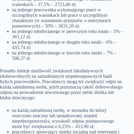
warunkach – 37,5% – 2723,40 zł;
na jednego pracownika wykonującego prace w
szczególnych warunkach lub prace o szczególnym
charakterze (w rozumieniu przepisów o emeryturach
pomostowych) – 50% – 3631,20 zł;
na jednego młodocianego w pierwszym roku nauki – 5% –
363,12 zł;
na jednego młodocianego w drugim roku nauki – 6% –
435,74 zł;
na jednego młodocianego w trzecim roku nauki – 7% –
508,37 zł.
Ponadto istnieje możliwość zwiększeń fakultatywnych
(dobrowolnych) na zatrudnianych niepełnosprawnych bądź
byłych pracowników. Pracodawcy mogą też zwiększyć odpis na
każdą zatrudnioną osobę, jeżeli przeznaczą całość dobrowolnego
odpisu na prowadzenie utworzonego przez siebie żłobka lub
klubu dziecięcego:
na każdą zatrudnioną osobę, w stosunku do której
orzeczono znaczny lub umiarkowany stopień
niepełnosprawności, wysokość odpisu podstawowego
może być zwiększona o 6,25% – 453,90 zł;
pracodawcy sprawujący opiekę socjalną nad emerytami i