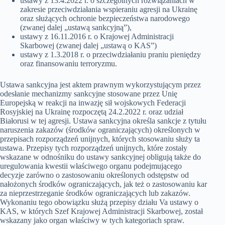
ustawy z 13.4.2022 r. o szczególnych rozwiązaniach w
zakresie przeciwdziałania wspieraniu agresji na Ukrainę
oraz służących ochronie bezpieczeństwa narodowego
(zwanej dalej „ustawą sankcyjną”),
ustawy z 16.11.2016 r. o Krajowej Administracji
Skarbowej (zwanej dalej „ustawą o KAS”)
ustawy z 1.3.2018 r. o przeciwdziałaniu praniu pieniędzy
oraz finansowaniu terroryzmu.
Ustawa sankcyjna jest aktem prawnym wykorzystującym przez
odesłanie mechanizmy sankcyjne stosowane przez Unię
Europejską w reakcji na inwazję sił wojskowych Federacji
Rosyjskiej na Ukrainę rozpoczętą 24.2.2022 r. oraz udział
Białorusi w tej agresji. Ustawa sankcyjna określa sankcje z tytułu
naruszenia zakazów (środków ograniczających) określonych w
przepisach rozporządzeń unijnych, których stosowaniu służy ta
ustawa. Przepisy tych rozporządzeń unijnych, które zostały
wskazane w odnośniku do ustawy sankcyjnej obligują także do
uregulowania kwestii właściwego organu podejmującego
decyzje zarówno o zastosowaniu określonych odstępstw od
nałożonych środków ograniczających, jak też o zastosowaniu kar
za nieprzestrzeganie środków ograniczających lub zakazów.
Wykonaniu tego obowiązku służą przepisy działu Va ustawy o
KAS, w których Szef Krajowej Administracji Skarbowej, został
wskazany jako organ właściwy w tych kategoriach spraw.