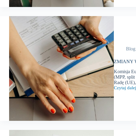
marzec
2025
r.
Blog
ZMIANY W
Komisja Eu
(MPP, split
Radę (UE),
Czytaj dalej
ZMIANY
W
PRZEPISA
PODATKO
–
luty
2025
r.