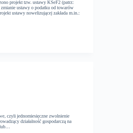
zono projekt tzw. ustawy KSeF2 (patrz:
o zmianie ustawy o podatku od towarów
rojekt ustawy nowelizującej zakłada m.in.:
we, czyli jednomiesięczne zwolnienie
prowadzący działalność gospodarczą na
 lub…