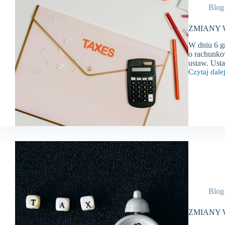
Blog
ZMIANY W
W dniu 6 g
o rachunko
ustaw. Ust
Czytaj dalej
ZMIANY
W
PRZEPISA
PODATKO
–
grudzień
2024
r.
Blog
ZMIANY W