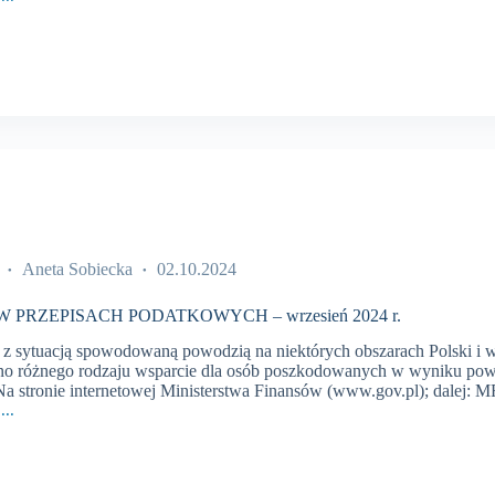
CH
WYCH
Aneta Sobiecka
02.10.2024
 PRZEPISACH PODATKOWYCH – wrzesień 2024 r.
z sytuacją spowodowaną powodzią na niektórych obszarach Polski i 
no różnego rodzaju wsparcie dla osób poszkodowanych w wyniku pow
a stronie internetowej Ministerstwa Finansów (www.gov.pl); dalej:
...
CH
WYCH