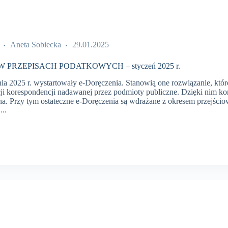
Aneta Sobiecka
29.01.2025
 PRZEPISACH PODATKOWYCH – styczeń 2025 r.
nia 2025 r. wystartowały e-Doręczenia. Stanowią one rozwiązanie, kt
cji korespondencji nadawanej przez podmioty publiczne. Dzięki nim k
zna. Przy tym ostateczne e-Doręczenia są wdrażane z okresem przejś
...
CH
WYCH