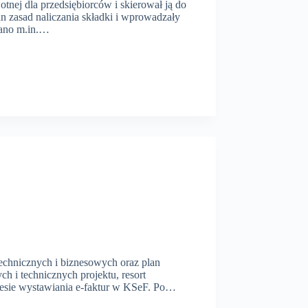
nej dla przedsiębiorców i skierował ją do
 zasad naliczania składki i wprowadzały
zano m.in.…
echnicznych i biznesowych oraz plan
 i technicznych projektu, resort
resie wystawiania e-faktur w KSeF. Po…