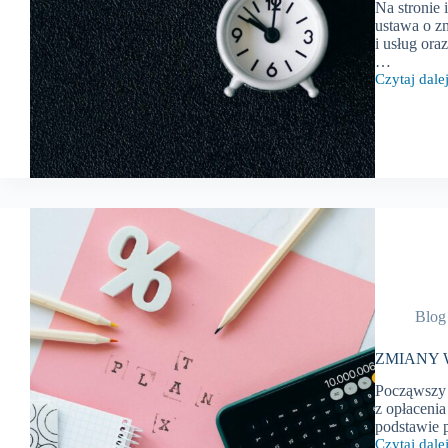
Na stronie 
ustawa o z
i usług ora
…
Czytaj dalej
ZMIANY
W
PRZEPISA
PODATKO
–
listopad
2024
r.
Blog
ZMIANY W
Począwszy o
z opłacenia
podstawie 
Czytaj dalej