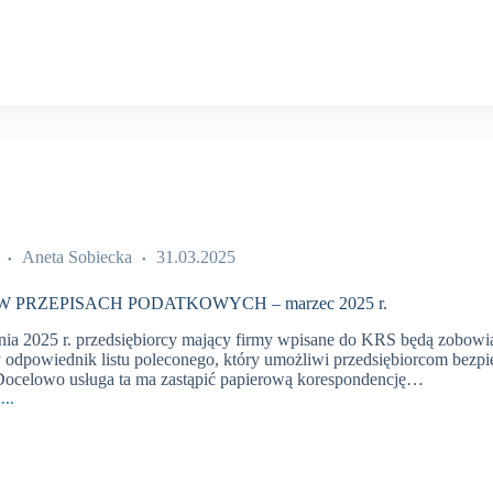
CH
WYCH
Aneta Sobiecka
31.03.2025
 PRZEPISACH PODATKOWYCH – marzec 2025 r.
nia 2025 r. przedsiębiorcy mający firmy wpisane do KRS będą zobowią
 odpowiednik listu poleconego, który umożliwi przedsiębiorcom bezpi
Docelowo usługa ta ma zastąpić papierową korespondencję…
...
CH
WYCH