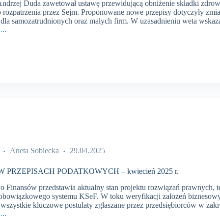
Andrzej Duda zawetował ustawę przewidującą obniżenie składki zdrowot
rozpatrzenia przez Sejm. Proponowane nowe przepisy dotyczyły zmian
e dla samozatrudnionych oraz małych firm. W uzasadnieniu weta wska
...
CH
WYCH
Aneta Sobiecka
29.04.2025
 PRZEPISACH PODATKOWYCH – kwiecień 2025 r.
wo Finansów przedstawia aktualny stan projektu rozwiązań prawnych, t
obowiązkowego systemu KSeF. W toku weryfikacji założeń biznesowych
 wszystkie kluczowe postulaty zgłaszane przez przedsiębiorców w zak
...