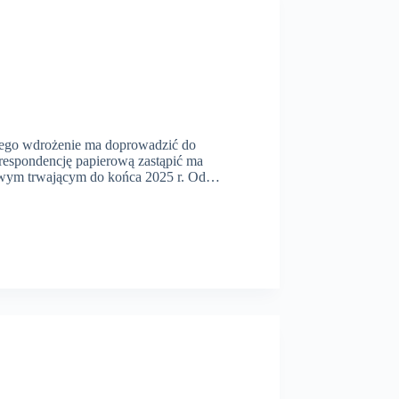
órego wdrożenie ma doprowadzić do
orespondencję papierową zastąpić ma
ciowym trwającym do końca 2025 r. Od…