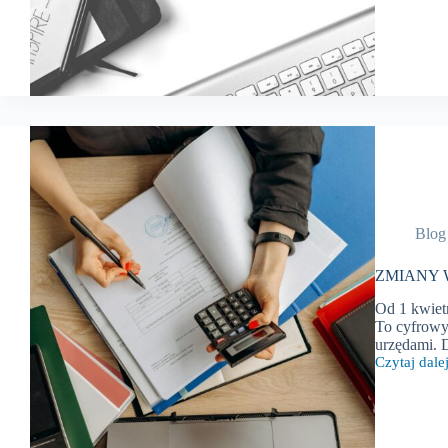
W
PRZEPISA
PODATKO
–
kwiecień
2025
r.
Blog
ZMIANY W
Od 1 kwiet
To cyfrowy
urzędami. 
Czytaj dalej
ZMIANY
W
PRZEPISA
PODATKO
–