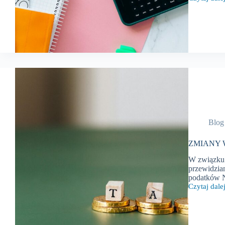
ZMIANY
W
PRZEPISA
PODATKO
–
październik
2024
r.
Blog
ZMIANY W
W związku 
przewidzia
podatków N
Czytaj dalej
ZMIANY
W
PRZEPISA
PODATKO
–