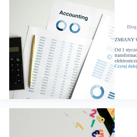
Blog
ZMIANY W
Od 1 stycz
transforma
elektronic
Czytaj dalej
ZMIANY
W
PRZEPISA
PODATKO
–
styczeń
2025
r.