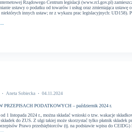
internetowej Rządowego Centrum legislacji (www.rcl.gov.pl) zamieszc
mianie ustawy o podatku od towarów i usług oraz zmieniająca ustawę 
z niektórych innych ustaw; nr z wykazu prac legislacyjnych: UD158). P
...
CH
WYCH
Aneta Sobiecka
04.11.2024
 PRZEPISACH PODATKOWYCH – październik 2024 r.
d 1 listopada 2024 r., można składać wnioski o tzw. wakacje składko
 składek do ZUS. Z ulgi takiej może skorzystać tylko płatnik składek 
przepisów Prawo przedsiębiorców (tj. na podstawie wpisu do CEIDG)
...