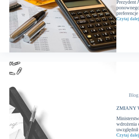
Prezydent 
ponownego 
preferencj
Czytaj dalej
ZMIANY
W
PRZEPISA
PODATKO
–
maj
2025
r.
Blog
ZMIANY W
Ministerst
wdrożenia 
uwzględnił
Czytaj dalej
ZMIANY