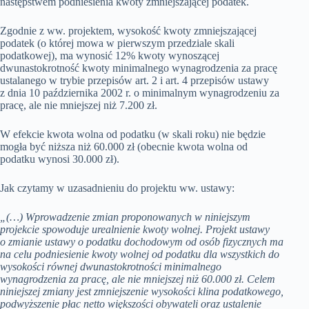
następstwem podniesienia kwoty zmniejszającej podatek.
Zgodnie z ww. projektem, wysokość kwoty zmniejszającej
podatek (o której mowa w pierwszym przedziale skali
podatkowej), ma wynosić 12% kwoty wynoszącej
dwunastokrotność kwoty minimalnego wynagrodzenia za pracę
ustalanego w trybie przepisów art. 2 i art. 4 przepisów ustawy
z dnia 10 października 2002 r. o minimalnym wynagrodzeniu za
pracę, ale nie mniejszej niż 7.200 zł.
W efekcie kwota wolna od podatku (w skali roku) nie będzie
mogła być niższa niż 60.000 zł (obecnie kwota wolna od
podatku wynosi 30.000 zł).
Jak czytamy w uzasadnieniu do projektu ww. ustawy:
„(…) Wprowadzenie zmian proponowanych w niniejszym
projekcie spowoduje urealnienie kwoty wolnej. Projekt ustawy
o zmianie ustawy o podatku dochodowym od osób fizycznych ma
na celu podniesienie kwoty wolnej od podatku dla wszystkich do
wysokości równej dwunastokrotności minimalnego
wynagrodzenia za pracę, ale nie mniejszej niż 60.000 zł. Celem
niniejszej zmiany jest zmniejszenie wysokości klina podatkowego,
podwyższenie płac netto większości obywateli oraz ustalenie