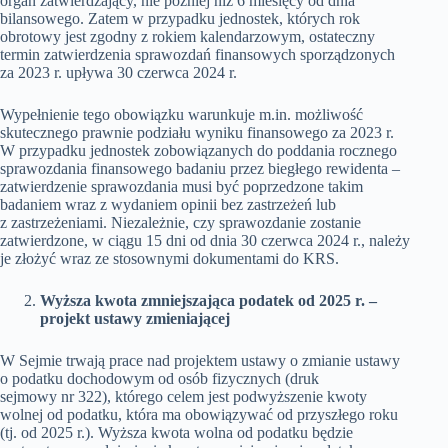
organ zatwierdzający, nie później niż 6 miesięcy od dnia
bilansowego. Zatem w przypadku jednostek, których rok
obrotowy jest zgodny z rokiem kalendarzowym, ostateczny
termin zatwierdzenia sprawozdań finansowych sporządzonych
za 2023 r. upływa 30 czerwca 2024 r.
Wypełnienie tego obowiązku warunkuje m.in. możliwość
skutecznego prawnie podziału wyniku finansowego za 2023 r.
W przypadku jednostek zobowiązanych do poddania rocznego
sprawozdania finansowego badaniu przez biegłego rewidenta –
zatwierdzenie sprawozdania musi być poprzedzone takim
badaniem wraz z wydaniem opinii bez zastrzeżeń lub
z zastrzeżeniami. Niezależnie, czy sprawozdanie zostanie
zatwierdzone, w ciągu 15 dni od dnia 30 czerwca 2024 r., należy
je złożyć wraz ze stosownymi dokumentami do KRS.
Wyższa kwota zmniejszająca podatek od 2025 r. –
projekt ustawy zmieniającej
W Sejmie trwają prace nad projektem ustawy o zmianie ustawy
o podatku dochodowym od osób fizycznych (druk
sejmowy nr 322), którego celem jest podwyższenie kwoty
wolnej od podatku, która ma obowiązywać od przyszłego roku
(tj. od 2025 r.). Wyższa kwota wolna od podatku będzie