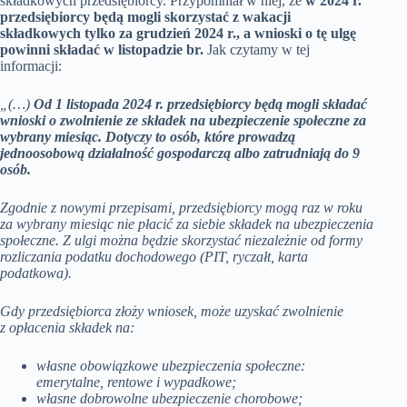
składkowych przedsiębiorcy. Przypomniał w niej, że
w 2024 r.
przedsiębiorcy będą mogli skorzystać z wakacji
składkowych tylko za grudzień 2024 r., a wnioski o tę ulgę
powinni składać w listopadzie br.
Jak czytamy w tej
informacji:
„(…)
Od 1 listopada 2024 r. przedsiębiorcy będą mogli składać
wnioski o zwolnienie ze składek na ubezpieczenie społeczne za
wybrany miesiąc. Dotyczy to osób, które prowadzą
jednoosobową działalność gospodarczą albo zatrudniają do 9
osób.
Zgodnie z nowymi przepisami, przedsiębiorcy mogą raz w roku
za wybrany miesiąc nie płacić za siebie składek na ubezpieczenia
społeczne. Z ulgi można będzie skorzystać niezależnie od formy
rozliczania podatku dochodowego (PIT, ryczałt, karta
podatkowa).
Gdy przedsiębiorca złoży wniosek, może uzyskać zwolnienie
z opłacenia składek na:
własne obowiązkowe ubezpieczenia społeczne:
emerytalne, rentowe i wypadkowe;
własne dobrowolne ubezpieczenie chorobowe;