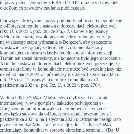
tj. przez przedsiębiorców z KRS i CEIDG oraz przedstawicieli
określonych zawodów zaufania publicznego.
Obowiązek korzystania przez podmioty publiczne i niepubliczne
z e-Doręczeń reguluje ustawa o doręczeniach elektronicznych
(Dz. U. z 2023 r. poz. 285 ze zm.). Na kanwie tej ustawy
wielokrotnie następowało przesunięcie terminu pierwszego,
największego etapu wdrażania e-Doręczeń, aby ostatecznie
w ustawie przesądzić, że termin ten zostanie określony
komunikatem ministra właściwego do spraw informatyzacji.
Termin ten został określony, ale konieczne było jego odroczenie.
Aktualnie ustawa o doręczeniach elektronicznych precyzuje, że
termin określony w komunikacie nie może być wcześniejszy niż
dzień 30 marca 2024 r. i późniejszy niż dzień 1 stycznia 2025 r.
(art. 155 ust. 11 ustawy), a termin z komunikatu to 1
października 2024 r. (por. Dz. U. z 2023 r. poz. 2764).
W dniu 9 lipca 2024 r. Ministerstwo Cyfryzacji na stronie
internetowej (www.gov.pl) w zakładce poświęconej e-
Doręczeniom poinformowało, że termin wejścia w życie
obowiązku stosowania e-Doręczeń zostanie przesunięty z 1
października 2024 r. na 1 stycznia 2025 r. Oficjalnie nastąpiło to
przez komunikat Ministra Cyfryzacji z dnia 12 lipca 2024 r.
zmieniający komunikat w sprawie określenia terminu… (Dz. U.