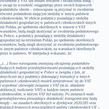
zwolnienie z VAT dla dostaw towarów i świadczenia usług –
z uwagi na wysokość osiągniętego przez swoich krajowych
podatników obrotu – zobowiązane są przyznać to zwolnienie
również podatnikom mającym siedzibę w innym państwie
członkowskim. W efekcie podatnicy posiadający siedzibę
działalności gospodarczej w państwach członkowskich innych
niż Polska, po spełnieniu określonych w ustawie o VAT
warunków, będą mogli skorzystać ze zwolnienia podmiotowego
w Polsce, a podatnicy posiadający siedzibę działalności
gospodarczej na terytorium Polski, po spełnieniu określonych
warunków, będą mogli skorzystać ze zwolnienia podmiotowego
w innym państwie członkowskim, na warunkach określonych
przez to państwo. W interpelacji wskazano, że:
„(…) Nowe rozwiązania zmniejszą obciążenia podatników
będących małymi przedsiębiorstwami posiadających siedzibę
działalności gospodarczej w Polsce w związku z tym, że
dotychczas tacy podatnicy dokonujący transakcji w innych
państwach członkowskich musieli zarejestrować się do VAT
i wypełniać obowiązki związane z VAT (m.in. składanie
deklaracji, rozliczanie VAT) w każdym innym państwie
członkowskim, w którym VAT był należny. Po zmianach małe
przedsiębiorstwa prowadzące działalność transgranicznie będą
mogły – na zasadach określonych w dyrektywie 2020/285 oraz
legislacji krajowych poszczególnych państw członkowskich UE –