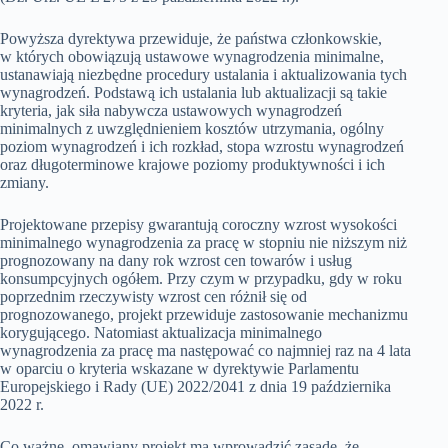
Powyższa dyrektywa przewiduje, że państwa członkowskie,
w których obowiązują ustawowe wynagrodzenia minimalne,
ustanawiają niezbędne procedury ustalania i aktualizowania tych
wynagrodzeń. Podstawą ich ustalania lub aktualizacji są takie
kryteria, jak siła nabywcza ustawowych wynagrodzeń
minimalnych z uwzględnieniem kosztów utrzymania, ogólny
poziom wynagrodzeń i ich rozkład, stopa wzrostu wynagrodzeń
oraz długoterminowe krajowe poziomy produktywności i ich
zmiany.
Projektowane przepisy gwarantują coroczny wzrost wysokości
minimalnego wynagrodzenia za pracę w stopniu nie niższym niż
prognozowany na dany rok wzrost cen towarów i usług
konsumpcyjnych ogółem. Przy czym w przypadku, gdy w roku
poprzednim rzeczywisty wzrost cen różnił się od
prognozowanego, projekt przewiduje zastosowanie mechanizmu
korygującego. Natomiast aktualizacja minimalnego
wynagrodzenia za pracę ma następować co najmniej raz na 4 lata
w oparciu o kryteria wskazane w dyrektywie Parlamentu
Europejskiego i Rady (UE) 2022/2041 z dnia 19 października
2022 r.
Co ważne, omawiany projekt ma wprowadzić zasadę, że