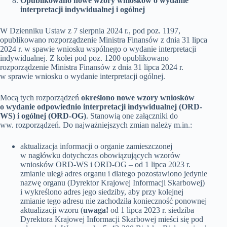
Opublikowano nowe wzory wniosków o wydanie
interpretacji indywidualnej i ogólnej
W Dzienniku Ustaw z 7 sierpnia 2024 r., pod poz. 1197,
opublikowano rozporządzenie Ministra Finansów z dnia 31 lipca
2024 r. w spawie wniosku wspólnego o wydanie interpretacji
indywidualnej. Z kolei pod poz. 1200 opublikowano
rozporządzenie Ministra Finansów z dnia 31 lipca 2024 r.
w sprawie wniosku o wydanie interpretacji ogólnej.
Mocą tych rozporządzeń
określono nowe wzory wniosków
o wydanie odpowiednio interpretacji indywidualnej (ORD-
WS) i ogólnej (ORD-OG)
. Stanowią one załączniki do
ww. rozporządzeń. Do najważniejszych zmian należy m.in.:
aktualizacja informacji o organie zamieszczonej
w nagłówku dotychczas obowiązujących wzorów
wniosków ORD-WS i ORD-OG – od 1 lipca 2023 r.
zmianie uległ adres organu i dlatego pozostawiono jedynie
nazwę organu (Dyrektor Krajowej Informacji Skarbowej)
i wykreślono adres jego siedziby, aby przy kolejnej
zmianie tego adresu nie zachodziła konieczność ponownej
aktualizacji wzoru (
uwaga!
od 1 lipca 2023 r. siedziba
Dyrektora Krajowej Informacji Skarbowej mieści się pod