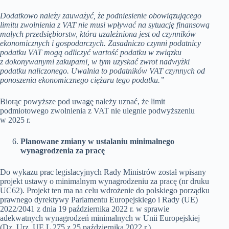
Dodatkowo należy zauważyć, że podniesienie obowiązującego
limitu zwolnienia z VAT nie musi wpływać na sytuację finansową
małych przedsiębiorstw, która uzależniona jest od czynników
ekonomicznych i gospodarczych. Zasadniczo czynni podatnicy
podatku VAT mogą odliczyć wartość podatku w związku
z dokonywanymi zakupami, w tym uzyskać zwrot nadwyżki
podatku naliczonego. Uwalnia to podatników VAT czynnych od
ponoszenia ekonomicznego ciężaru tego podatku.”
Biorąc powyższe pod uwagę należy uznać, że limit
podmiotowego zwolnienia z VAT nie ulegnie podwyższeniu
w 2025 r.
Planowane zmiany w ustalaniu minimalnego
wynagrodzenia za pracę
Do wykazu prac legislacyjnych Rady Ministrów został wpisany
projekt ustawy o minimalnym wynagrodzeniu za pracę (nr druku
UC62). Projekt ten ma na celu wdrożenie do polskiego porządku
prawnego dyrektywy Parlamentu Europejskiego i Rady (UE)
2022/2041 z dnia 19 października 2022 r. w sprawie
adekwatnych wynagrodzeń minimalnych w Unii Europejskiej
(Dz. Urz. UE L 275 z 25 października 2022 r.).