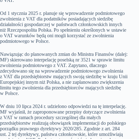
o VAT.
Od 1 stycznia 2025 r. planuje się wprowadzenie podmiotowego
zwolnienia z VAT dla podatników posiadających siedzibę
działalności gospodarczej w państwach członkowskich innych
niż Rzeczpospolita Polska. Po spełnieniu określonych w ustawie
o VAT warunków będą oni mogli korzystać ze zwolnienia
podmiotowego w Polsce.
Nawiązując do planowanych zmian do Ministra Finansów (dalej:
MF) skierowano interpelację poselską nr 3521 w sprawie limitu
zwolnienia podmiotowego z VAT. Zapytano, dlaczego
zdecydowano się na wprowadzenie podmiotowego zwolnienia
z VAT dla przedsiębiorstw mających swoją siedzibę w kraju Unii
Europejskiej innym niż Polska, a nie zaplanowano zwiększenia
limitu tego zwolnienia dla przedsiębiorców mających siedzibę
w Polsce.
W dniu 10 lipca 2024 r. udzielono odpowiedzi na tę interpelację.
MF wyjaśnił, że zaproponowane przepisy dotyczące zwolnienia
z VAT w ramach procedury szczególnej dla małych
przedsiębiorstw realizują obowiązek implementacji do polskiego
porządku prawnego dyrektywy 2020/285. Zgodnie z art. 284
ust. 2 tej dyrektywy, państwa członkowskie, które umożliwiają