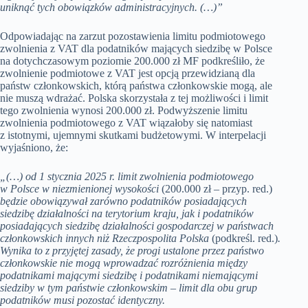
uniknąć tych obowiązków administracyjnych. (…)”
Odpowiadając na zarzut pozostawienia limitu podmiotowego
zwolnienia z VAT dla podatników mających siedzibę w Polsce
na dotychczasowym poziomie 200.000 zł MF podkreśliło, że
zwolnienie podmiotowe z VAT jest opcją przewidzianą dla
państw członkowskich, którą państwa członkowskie mogą, ale
nie muszą wdrażać. Polska skorzystała z tej możliwości i limit
tego zwolnienia wynosi 200.000 zł. Podwyższenie limitu
zwolnienia podmiotowego z VAT wiązałoby się natomiast
z istotnymi, ujemnymi skutkami budżetowymi. W interpelacji
wyjaśniono, że:
„(…) od 1 stycznia 2025 r. limit zwolnienia podmiotowego
w Polsce w niezmienionej wysokości
(200.000 zł – przyp. red.)
będzie obowiązywał zarówno podatników posiadających
siedzibę działalności na terytorium kraju, jak i podatników
posiadających siedzibę działalności gospodarczej w państwach
członkowskich innych niż Rzeczpospolita Polska
(podkreśl. red.)
.
Wynika to z przyjętej zasady, że progi ustalone przez państwo
członkowskie nie mogą wprowadzać rozróżnienia między
podatnikami mającymi siedzibę i podatnikami niemającymi
siedziby w tym państwie członkowskim – limit dla obu grup
podatników musi pozostać identyczny.