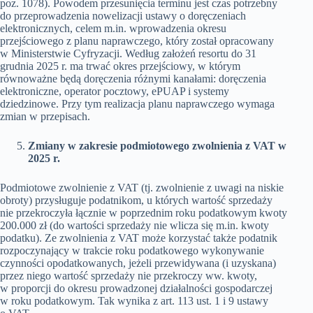
poz. 1078). Powodem przesunięcia terminu jest czas potrzebny
do przeprowadzenia nowelizacji ustawy o doręczeniach
elektronicznych, celem m.in. wprowadzenia okresu
przejściowego z planu naprawczego, który został opracowany
w Ministerstwie Cyfryzacji. Według założeń resortu do 31
grudnia 2025 r. ma trwać okres przejściowy, w którym
równoważne będą doręczenia różnymi kanałami: doręczenia
elektroniczne, operator pocztowy, ePUAP i systemy
dziedzinowe. Przy tym realizacja planu naprawczego wymaga
zmian w przepisach.
Zmiany w zakresie podmiotowego zwolnienia z VAT w
2025 r.
Podmiotowe zwolnienie z VAT (tj. zwolnienie z uwagi na niskie
obroty) przysługuje podatnikom, u których wartość sprzedaży
nie przekroczyła łącznie w poprzednim roku podatkowym kwoty
200.000 zł (do wartości sprzedaży nie wlicza się m.in. kwoty
podatku). Ze zwolnienia z VAT może korzystać także podatnik
rozpoczynający w trakcie roku podatkowego wykonywanie
czynności opodatkowanych, jeżeli przewidywana (i uzyskana)
przez niego wartość sprzedaży nie przekroczy ww. kwoty,
w proporcji do okresu prowadzonej działalności gospodarczej
w roku podatkowym. Tak wynika z art. 113 ust. 1 i 9 ustawy