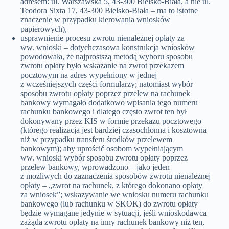
adresem: ul. Warszawska 5, 43-300 Bielsko-Biała, a nie ul.
Teodora Sixta 17, 43-300 Bielsko-Biała – ma to istotne
znaczenie w przypadku kierowania wniosków
papierowych),
usprawnienie procesu zwrotu nienależnej opłaty za
ww. wnioski – dotychczasowa konstrukcja wniosków
powodowała, że najprostszą metodą wyboru sposobu
zwrotu opłaty było wskazanie na zwrot przekazem
pocztowym na adres wypełniony w jednej
z wcześniejszych części formularzy; natomiast wybór
sposobu zwrotu opłaty poprzez przelew na rachunek
bankowy wymagało dodatkowo wpisania tego numeru
rachunku bankowego i dlatego często zwrot ten był
dokonywany przez KIS w formie przekazu pocztowego
(którego realizacja jest bardziej czasochłonna i kosztowna
niż w przypadku transferu środków przelewem
bankowym); aby uprościć osobom wypełniającym
ww. wnioski wybór sposobu zwrotu opłaty poprzez
przelew bankowy, wprowadzono – jako jeden
z możliwych do zaznaczenia sposobów zwrotu nienależnej
opłaty – „zwrot na rachunek, z którego dokonano opłaty
za wniosek”; wskazywanie we wniosku numeru rachunku
bankowego (lub rachunku w SKOK) do zwrotu opłaty
będzie wymagane jedynie w sytuacji, jeśli wnioskodawca
zażąda zwrotu opłaty na inny rachunek bankowy niż ten,